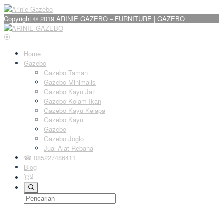
pos
Copyright © 2019 ARINIE GAZEBO – FURNITURE | GAZEBO
Home
Gazebo
Gazebo Taman
Gazebo Minimalis
Gazebo Kayu Jati
Gazebo Kolam Ikan
Gazebo Kayu Kelapa
Gazebo Kayu
Gazebo
Gazebo Joglo
Jual Alat Rebana
☎ 085227486411
Blog
0