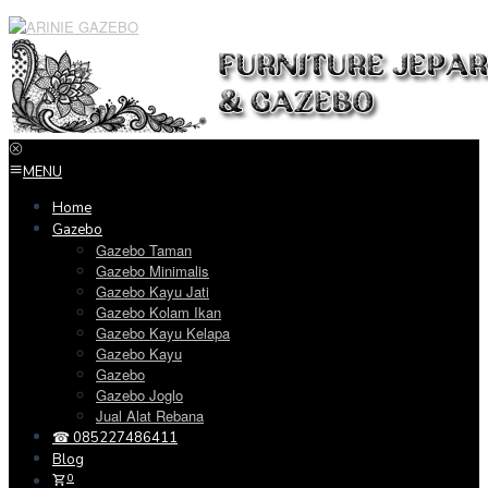
Loncat
ke
konten
MENU
Home
Gazebo
Gazebo Taman
Gazebo Minimalis
Gazebo Kayu Jati
Gazebo Kolam Ikan
Gazebo Kayu Kelapa
Gazebo Kayu
Gazebo
Gazebo Joglo
Jual Alat Rebana
☎ 085227486411
Blog
0