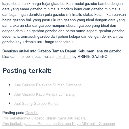
kayu desain unik harga terjangkau bahkan model gazebo bambu dengan
cara yang sama gazebo minimalis modern kemudian gazebo minimalis
dari baja ringan demikian pula gazebo minimalis diatas kolam ikan bahkan
harga gazebo bali yang pasti ukuran gazebo yang ideal dengan cara yang
sama ukuran standar gazebo maupun ukuran gazebo yang ideal dan
dengan demikian gambar gazebo dari beton sama seperti gambar gazebo
sederhana termasuk gazebo dari pohon kelapa dan dengan demikian jual
gazebo kayu desain unik harga terjangkau.
Demikian artikel info
Gazebo Taman Depan Kebumen
, apa itu gazebo
bisa cari info lebih jelas melalui
cek disini
by ARINIE GAZEBO.
Posting terkait:
Jual Gazebo Belakang Rumah Sampang
Jual Gazebo Kayu Kelapa Lumajang
Jual Saung Gazebo Kendal
Posting pada
Gazebo
Navigasi
Pos sebelumnya
Gazebo Ukiran Kayu Jati Jepara
Pos berikutnya
Jasa Pembuatan Gazebo Kayu Minimalis Grobogan