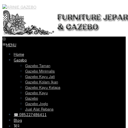
Loncat
ke
konten
MENU
Home
Gazebo
Gazebo Taman
Gazebo Minimalis
Gazebo Kayu Jati
Gazebo Kolam Ikan
Gazebo Kayu Kelapa
Gazebo Kayu
Gazebo
Gazebo Joglo
Jual Alat Rebana
☎ 085227486411
Blog
0