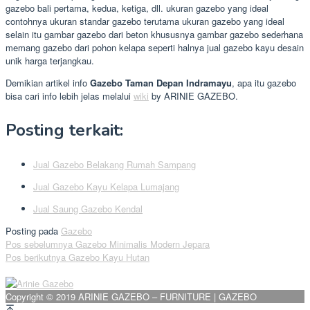
gazebo bali pertama, kedua, ketiga, dll. ukuran gazebo yang ideal
contohnya ukuran standar gazebo terutama ukuran gazebo yang ideal
selain itu gambar gazebo dari beton khususnya gambar gazebo sederhana
memang gazebo dari pohon kelapa seperti halnya jual gazebo kayu desain
unik harga terjangkau.
Demikian artikel info
Gazebo Taman Depan Indramayu
, apa itu gazebo
bisa cari info lebih jelas melalui
wiki
by ARINIE GAZEBO.
Posting terkait:
Jual Gazebo Belakang Rumah Sampang
Jual Gazebo Kayu Kelapa Lumajang
Jual Saung Gazebo Kendal
Posting pada
Gazebo
Navigasi
Pos sebelumnya
Gazebo Minimalis Modern Jepara
Pos berikutnya
Gazebo Kayu Hutan
pos
Copyright © 2019 ARINIE GAZEBO – FURNITURE | GAZEBO