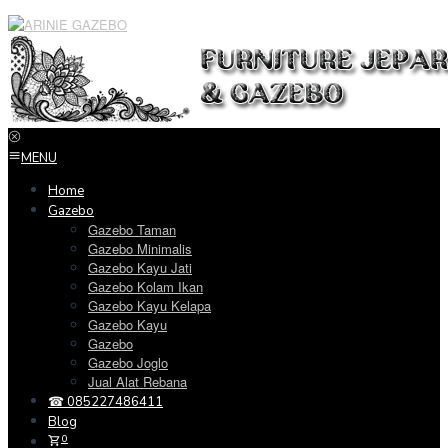
Loncat
ke
konten
MENU
Home
Gazebo
Gazebo Taman
Gazebo Minimalis
Gazebo Kayu Jati
Gazebo Kolam Ikan
Gazebo Kayu Kelapa
Gazebo Kayu
Gazebo
Gazebo Joglo
Jual Alat Rebana
☎ 085227486411
Blog
0