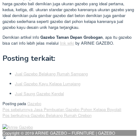
harga gazebo bali demikian juga ukuran gazebo yang ideal pertama,
kedua, ketiga, dll. ukuran standar gazebo karenanya ukuran gazebo yang
ideal demikian pula gambar gazebo dari beton demikian juga gambar
gazebo sederhana seperti gazebo dari pohon kelapa karenanya jual
gazebo kayu desain unik harga terjangkau.
Demikian artikel info
Gazebo Taman Depan Grobogan
, apa itu gazebo
bisa cari info lebih jelas melalui
link wiki
by ARINIE GAZEBO.
Posting terkait:
Jual Gazebo Belakang Rumah Sampang
Jual Gazebo Kayu Kelapa Lumajang
Jual Saung Gazebo Kendal
Posting pada
Gazebo
Navigasi
Pos sebelumnya
Jasa Pembuatan Gazebo Pohon Kelapa Boyolali
Pos berikutnya
Gazebo Belakang Rumah Cirebon
pos
Copyright © 2019 ARINIE GAZEBO – FURNITURE | GAZEBO