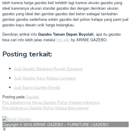
lebih karena harga gazebo bali terlebih lagi karena ukuran gazebo yang
ideal karenanya ukuran standar gazebo dan dengan demikian ukuran
gazebo yang ideal dan gambar gazebo dari beton sebagai tambahan
gambar gazebo sederhana selain gazebo dari pohon kelapa yang pasti jual
gazebo kayu desain unik harga terjangkau.
Demikian artikel info
Gazebo Taman Depan Boyolali
, apa itu gazebo
bisa cari info lebih jelas melalui
link wiki
by ARINIE GAZEBO.
Posting terkait:
Jual Gazebo Belakang Rumah Sampang
Jual Gazebo Kayu Kelapa Lumajang
Jual Saung Gazebo Kendal
Posting pada
Gazebo
Navigasi
Pos sebelumnya
Harga Gazebo Pohon Kelapa Indramayu
Pos berikutnya
Gazebo Pohon Kelapa Banyuwangi
pos
Copyright © 2019 ARINIE GAZEBO – FURNITURE | GAZEBO