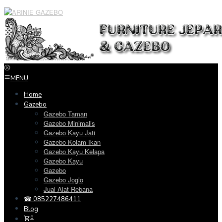
Loncat
ke
konten
MENU
Home
Gazebo
Gazebo Taman
Gazebo Minimalis
Gazebo Kayu Jati
Gazebo Kolam Ikan
Gazebo Kayu Kelapa
Gazebo Kayu
Gazebo
Gazebo Joglo
Jual Alat Rebana
☎ 085227486411
Blog
0