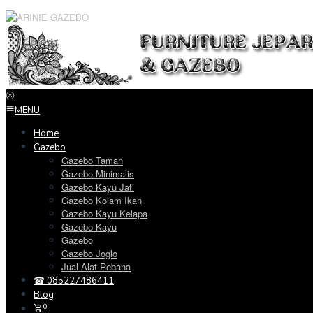
Loncat
ke
konten
MENU
Home
Gazebo
Gazebo Taman
Gazebo Minimalis
Gazebo Kayu Jati
Gazebo Kolam Ikan
Gazebo Kayu Kelapa
Gazebo Kayu
Gazebo
Gazebo Joglo
Jual Alat Rebana
☎ 085227486411
Blog
0