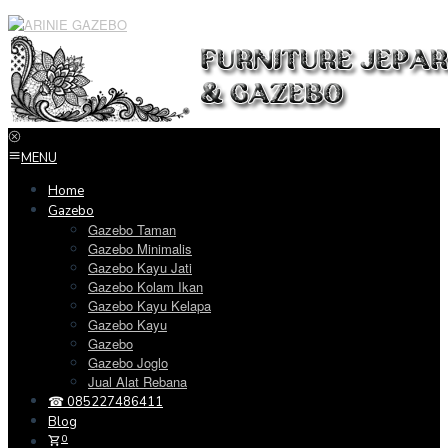
Loncat
ke
konten
MENU
Home
Gazebo
Gazebo Taman
Gazebo Minimalis
Gazebo Kayu Jati
Gazebo Kolam Ikan
Gazebo Kayu Kelapa
Gazebo Kayu
Gazebo
Gazebo Joglo
Jual Alat Rebana
☎ 085227486411
Blog
0