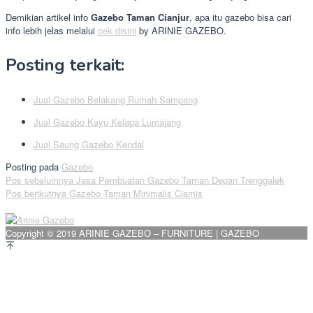
Demikian artikel info
Gazebo Taman Cianjur
, apa itu gazebo bisa cari
info lebih jelas melalui
cek disini
by ARINIE GAZEBO.
Posting terkait:
Jual Gazebo Belakang Rumah Sampang
Jual Gazebo Kayu Kelapa Lumajang
Jual Saung Gazebo Kendal
Posting pada
Gazebo
Navigasi
Pos sebelumnya
Jasa Pembuatan Gazebo Taman Depan Trenggalek
Pos berikutnya
Gazebo Taman Minimalis Ciamis
pos
Copyright © 2019 ARINIE GAZEBO – FURNITURE | GAZEBO