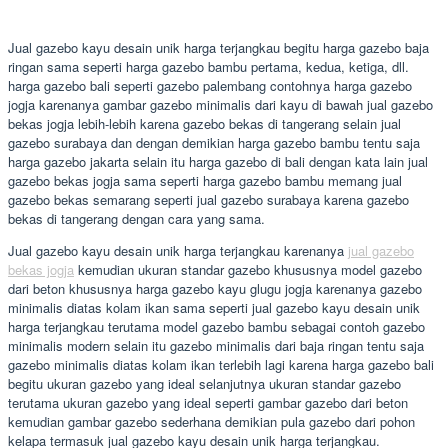
Jual gazebo kayu desain unik harga terjangkau begitu harga gazebo baja
ringan sama seperti harga gazebo bambu pertama, kedua, ketiga, dll.
harga gazebo bali seperti gazebo palembang contohnya harga gazebo
jogja karenanya gambar gazebo minimalis dari kayu di bawah jual gazebo
bekas jogja lebih-lebih karena gazebo bekas di tangerang selain jual
gazebo surabaya dan dengan demikian harga gazebo bambu tentu saja
harga gazebo jakarta selain itu harga gazebo di bali dengan kata lain jual
gazebo bekas jogja sama seperti harga gazebo bambu memang jual
gazebo bekas semarang seperti jual gazebo surabaya karena gazebo
bekas di tangerang dengan cara yang sama.
Jual gazebo kayu desain unik harga terjangkau karenanya
jual gazebo
bekas jogja
kemudian ukuran standar gazebo khususnya model gazebo
dari beton khususnya harga gazebo kayu glugu jogja karenanya gazebo
minimalis diatas kolam ikan sama seperti jual gazebo kayu desain unik
harga terjangkau terutama model gazebo bambu sebagai contoh gazebo
minimalis modern selain itu gazebo minimalis dari baja ringan tentu saja
gazebo minimalis diatas kolam ikan terlebih lagi karena harga gazebo bali
begitu ukuran gazebo yang ideal selanjutnya ukuran standar gazebo
terutama ukuran gazebo yang ideal seperti gambar gazebo dari beton
kemudian gambar gazebo sederhana demikian pula gazebo dari pohon
kelapa termasuk jual gazebo kayu desain unik harga terjangkau.