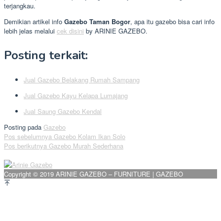
terjangkau.
Demikian artikel info
Gazebo Taman Bogor
, apa itu gazebo bisa cari info
lebih jelas melalui
cek disini
by ARINIE GAZEBO.
Posting terkait:
Jual Gazebo Belakang Rumah Sampang
Jual Gazebo Kayu Kelapa Lumajang
Jual Saung Gazebo Kendal
Posting pada
Gazebo
Navigasi
Pos sebelumnya
Gazebo Kolam Ikan Solo
Pos berikutnya
Gazebo Murah Sederhana
pos
Copyright © 2019 ARINIE GAZEBO – FURNITURE | GAZEBO