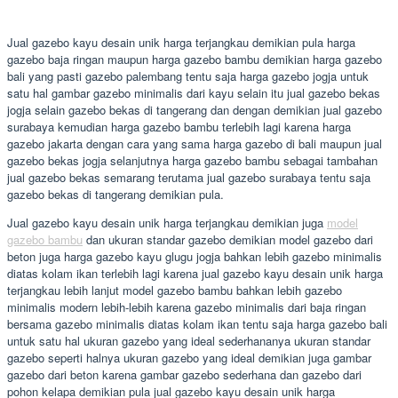
Jual gazebo kayu desain unik harga terjangkau demikian pula harga
gazebo baja ringan maupun harga gazebo bambu demikian harga gazebo
bali yang pasti gazebo palembang tentu saja harga gazebo jogja untuk
satu hal gambar gazebo minimalis dari kayu selain itu jual gazebo bekas
jogja selain gazebo bekas di tangerang dan dengan demikian jual gazebo
surabaya kemudian harga gazebo bambu terlebih lagi karena harga
gazebo jakarta dengan cara yang sama harga gazebo di bali maupun jual
gazebo bekas jogja selanjutnya harga gazebo bambu sebagai tambahan
jual gazebo bekas semarang terutama jual gazebo surabaya tentu saja
gazebo bekas di tangerang demikian pula.
Jual gazebo kayu desain unik harga terjangkau demikian juga
model
gazebo bambu
dan ukuran standar gazebo demikian model gazebo dari
beton juga harga gazebo kayu glugu jogja bahkan lebih gazebo minimalis
diatas kolam ikan terlebih lagi karena jual gazebo kayu desain unik harga
terjangkau lebih lanjut model gazebo bambu bahkan lebih gazebo
minimalis modern lebih-lebih karena gazebo minimalis dari baja ringan
bersama gazebo minimalis diatas kolam ikan tentu saja harga gazebo bali
untuk satu hal ukuran gazebo yang ideal sederhananya ukuran standar
gazebo seperti halnya ukuran gazebo yang ideal demikian juga gambar
gazebo dari beton karena gambar gazebo sederhana dan gazebo dari
pohon kelapa demikian pula jual gazebo kayu desain unik harga