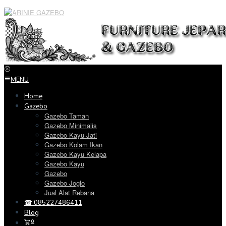
Loncat
ke
konten
MENU
Home
Gazebo
Gazebo Taman
Gazebo Minimalis
Gazebo Kayu Jati
Gazebo Kolam Ikan
Gazebo Kayu Kelapa
Gazebo Kayu
Gazebo
Gazebo Joglo
Jual Alat Rebana
☎ 085227486411
Blog
0