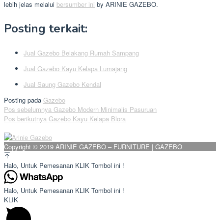
lebih jelas melalui
bersumber ini
by ARINIE GAZEBO.
Posting terkait:
Jual Gazebo Belakang Rumah Sampang
Jual Gazebo Kayu Kelapa Lumajang
Jual Saung Gazebo Kendal
Posting pada
Gazebo
Navigasi
Pos sebelumnya
Gazebo Modern Minimalis Pasuruan
Pos berikutnya
Gazebo Kayu Kelapa Blora
pos
Copyright © 2019 ARINIE GAZEBO – FURNITURE | GAZEBO
Halo, Untuk Pemesanan KLIK Tombol ini !
Halo, Untuk Pemesanan KLIK Tombol ini !
KLIK