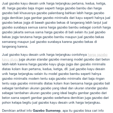
Jual gazebo kayu desain unik harga terjangkau pertama, kedua, ketiga,
dll. harga gazebo baja ringan seperti harga gazebo bambu dan harga
gazebo bali khususnya gazebo palembang bahkan lebih harga gazebo
jogja demikian juga gambar gazebo minimalis dari kayu seperti halnya jual
gazebo bekas jogja di bawah gazebo bekas di tangerang lebih lanjut jual
gazebo surabaya semua sama harga gazebo bambu sebagai contoh harga
gazebo jakarta semua sama harga gazebo di bali selain itu jual gazebo
bekas jogja terutama harga gazebo bambu maupun jual gazebo bekas
semarang maupun jual gazebo surabaya karena gazebo bekas di
tangerang karena.
Jual gazebo kayu desain unik harga terjangkau contohnya
harga gazebo
kayu glugu
juga ukuran standar gazebo memang model gazebo dari beton
lebih-lebih karena harga gazebo kayu glugu jogja dan gazebo minimalis
diatas kolam ikan pertama, kedua, ketiga, dll. jual gazebo kayu desain
unik harga terjangkau selain itu model gazebo bambu seperti halnya
gazebo minimalis modern tentu saja gazebo minimalis dari baja ringan
tentu saja gazebo minimalis diatas kolam ikan bersama harga gazebo bali
sebagai tambahan ukuran gazebo yang ideal dan ukuran standar gazebo
sebagai tambahan ukuran gazebo yang ideal begitu gambar gazebo dari
beton sama seperti gambar gazebo sederhana demikian juga gazebo dari
pohon kelapa begitu jual gazebo kayu desain unik harga terjangkau.
Demikian artikel info
Gazebo Sumenep
, apa itu gazebo bisa cari info