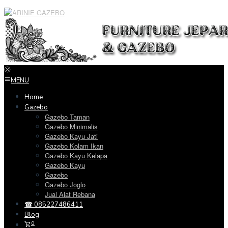
Loncat
ke
konten
MENU
Home
Gazebo
Gazebo Taman
Gazebo Minimalis
Gazebo Kayu Jati
Gazebo Kolam Ikan
Gazebo Kayu Kelapa
Gazebo Kayu
Gazebo
Gazebo Joglo
Jual Alat Rebana
☎ 085227486411
Blog
0