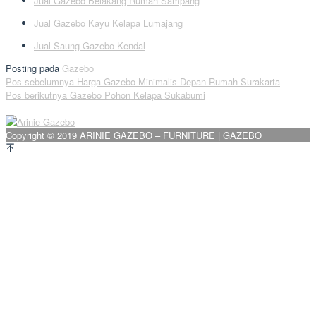
Jual Gazebo Belakang Rumah Sampang
Jual Gazebo Kayu Kelapa Lumajang
Jual Saung Gazebo Kendal
Posting pada
Gazebo
Navigasi
Pos sebelumnya
Harga Gazebo Minimalis Depan Rumah Surakarta
Pos berikutnya
Gazebo Pohon Kelapa Sukabumi
pos
Copyright © 2019 ARINIE GAZEBO – FURNITURE | GAZEBO