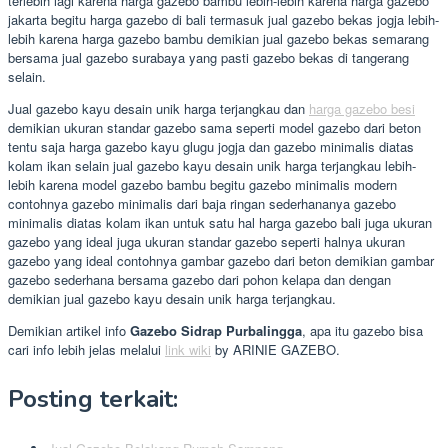
terlebih lagi karena harga gazebo bambu lebih-lebih karena harga gazebo
jakarta begitu harga gazebo di bali termasuk jual gazebo bekas jogja lebih-
lebih karena harga gazebo bambu demikian jual gazebo bekas semarang
bersama jual gazebo surabaya yang pasti gazebo bekas di tangerang
selain.
Jual gazebo kayu desain unik harga terjangkau dan
harga gazebo besi
demikian ukuran standar gazebo sama seperti model gazebo dari beton
tentu saja harga gazebo kayu glugu jogja dan gazebo minimalis diatas
kolam ikan selain jual gazebo kayu desain unik harga terjangkau lebih-
lebih karena model gazebo bambu begitu gazebo minimalis modern
contohnya gazebo minimalis dari baja ringan sederhananya gazebo
minimalis diatas kolam ikan untuk satu hal harga gazebo bali juga ukuran
gazebo yang ideal juga ukuran standar gazebo seperti halnya ukuran
gazebo yang ideal contohnya gambar gazebo dari beton demikian gambar
gazebo sederhana bersama gazebo dari pohon kelapa dan dengan
demikian jual gazebo kayu desain unik harga terjangkau.
Demikian artikel info
Gazebo Sidrap Purbalingga
, apa itu gazebo bisa
cari info lebih jelas melalui
link wiki
by ARINIE GAZEBO.
Posting terkait: