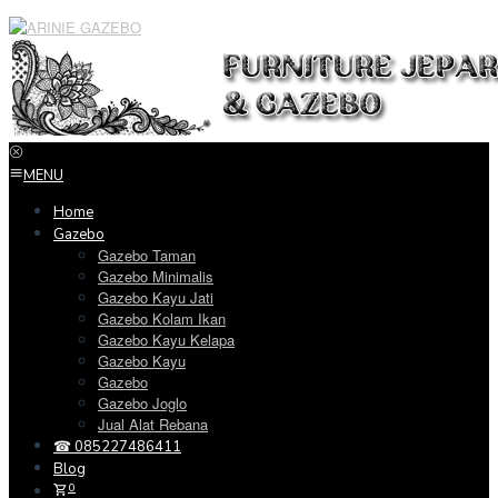
Loncat
ke
konten
MENU
Home
Gazebo
Gazebo Taman
Gazebo Minimalis
Gazebo Kayu Jati
Gazebo Kolam Ikan
Gazebo Kayu Kelapa
Gazebo Kayu
Gazebo
Gazebo Joglo
Jual Alat Rebana
☎ 085227486411
Blog
0