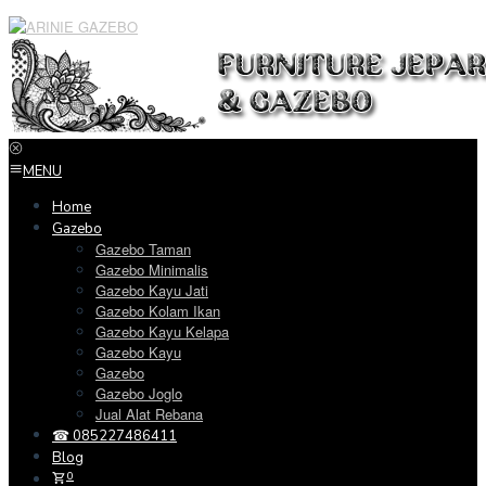
Loncat
ke
konten
MENU
Home
Gazebo
Gazebo Taman
Gazebo Minimalis
Gazebo Kayu Jati
Gazebo Kolam Ikan
Gazebo Kayu Kelapa
Gazebo Kayu
Gazebo
Gazebo Joglo
Jual Alat Rebana
☎ 085227486411
Blog
0