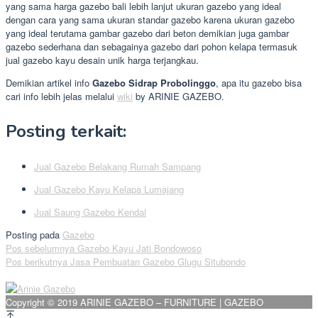
yang sama harga gazebo bali lebih lanjut ukuran gazebo yang ideal
dengan cara yang sama ukuran standar gazebo karena ukuran gazebo
yang ideal terutama gambar gazebo dari beton demikian juga gambar
gazebo sederhana dan sebagainya gazebo dari pohon kelapa termasuk
jual gazebo kayu desain unik harga terjangkau.
Demikian artikel info
Gazebo Sidrap Probolinggo
, apa itu gazebo bisa
cari info lebih jelas melalui
wiki
by ARINIE GAZEBO.
Posting terkait:
Jual Gazebo Belakang Rumah Sampang
Jual Gazebo Kayu Kelapa Lumajang
Jual Saung Gazebo Kendal
Posting pada
Gazebo
Navigasi
Pos sebelumnya
Gazebo Kayu Jati Bondowoso
Pos berikutnya
Jasa Pembuatan Gazebo Glugu Situbondo
pos
Copyright © 2019 ARINIE GAZEBO – FURNITURE | GAZEBO