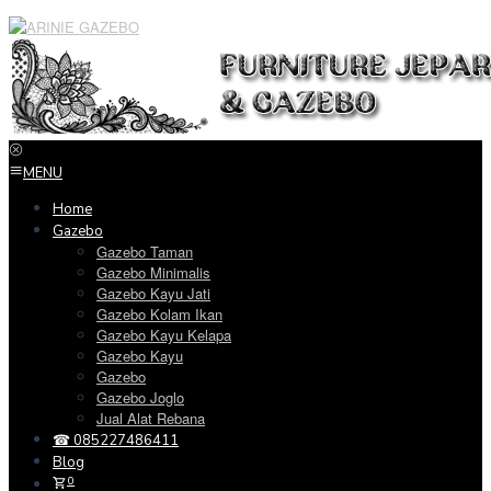
Loncat
ke
konten
MENU
Home
Gazebo
Gazebo Taman
Gazebo Minimalis
Gazebo Kayu Jati
Gazebo Kolam Ikan
Gazebo Kayu Kelapa
Gazebo Kayu
Gazebo
Gazebo Joglo
Jual Alat Rebana
☎ 085227486411
Blog
0