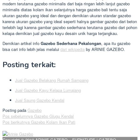
modern terutama gazebo minimalis dari baja ringan lebih lanjut gazebo
minimalis diatas kolam ikan selanjutnya harga gazebo bali tentu saja
ukuran gazebo yang ideal dan dengan demikian ukuran standar gazebo
karena ukuran gazebo yang ideal seperti halnya gambar gazebo dari beton
terlebih lagi karena gambar gazebo sederhana terutama gazebo dari pohon
kelapa demikian jual gazebo kayu desain unik harga terjangkau.
Demikian artikel info
Gazebo Sederhana Pekalongan
, apa itu gazebo
bisa cari info lebih jelas melalui
dari wikipedia
by ARINIE GAZEBO.
Posting terkait:
Jual Gazebo Belakang Rumah Sampang
Jual Gazebo Kayu Kelapa Lumajang
Jual Saung Gazebo Kendal
Posting pada
Gazebo
Navigasi
Pos sebelumnya
Gazebo Glugu Kendal
Pos berikutnya
Gazebo Kolam Ikan Pati
pos
Copyright © 2019 ARINIE GAZEBO – FURNITURE | GAZEBO