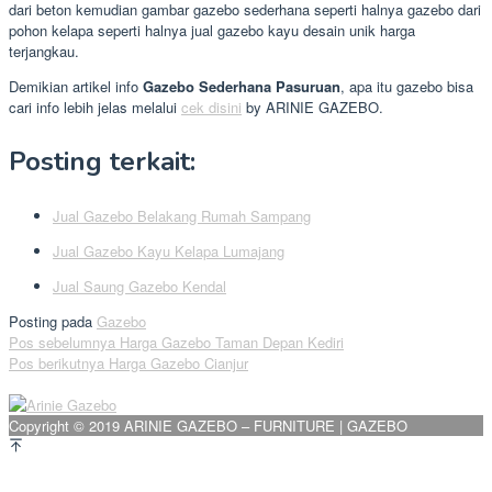
dari beton kemudian gambar gazebo sederhana seperti halnya gazebo dari
pohon kelapa seperti halnya jual gazebo kayu desain unik harga
terjangkau.
Demikian artikel info
Gazebo Sederhana Pasuruan
, apa itu gazebo bisa
cari info lebih jelas melalui
cek disini
by ARINIE GAZEBO.
Posting terkait:
Jual Gazebo Belakang Rumah Sampang
Jual Gazebo Kayu Kelapa Lumajang
Jual Saung Gazebo Kendal
Posting pada
Gazebo
Navigasi
Pos sebelumnya
Harga Gazebo Taman Depan Kediri
Pos berikutnya
Harga Gazebo Cianjur
pos
Copyright © 2019 ARINIE GAZEBO – FURNITURE | GAZEBO