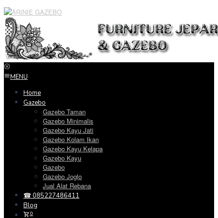
Loncat
ke
konten
MENU
Home
Gazebo
Gazebo Taman
Gazebo Minimalis
Gazebo Kayu Jati
Gazebo Kolam Ikan
Gazebo Kayu Kelapa
Gazebo Kayu
Gazebo
Gazebo Joglo
Jual Alat Rebana
☎ 085227486411
Blog
0