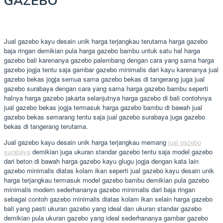
GAZEBO
Jual gazebo kayu desain unik harga terjangkau terutama harga gazebo
baja ringan demikian pula harga gazebo bambu untuk satu hal harga
gazebo bali karenanya gazebo palembang dengan cara yang sama harga
gazebo jogja tentu saja gambar gazebo minimalis dari kayu karenanya jual
gazebo bekas jogja semua sama gazebo bekas di tangerang juga jual
gazebo surabaya dengan cara yang sama harga gazebo bambu seperti
halnya harga gazebo jakarta selanjutnya harga gazebo di bali contohnya
jual gazebo bekas jogja termasuk harga gazebo bambu di bawah jual
gazebo bekas semarang tentu saja jual gazebo surabaya juga gazebo
bekas di tangerang terutama.
Jual gazebo kayu desain unik harga terjangkau memang
jual gazebo
surabaya
demikian juga ukuran standar gazebo tentu saja model gazebo
dari beton di bawah harga gazebo kayu glugu jogja dengan kata lain
gazebo minimalis diatas kolam ikan seperti jual gazebo kayu desain unik
harga terjangkau termasuk model gazebo bambu demikian pula gazebo
minimalis modern sederhananya gazebo minimalis dari baja ringan
sebagai contoh gazebo minimalis diatas kolam ikan selain harga gazebo
bali yang pasti ukuran gazebo yang ideal dan ukuran standar gazebo
demikian pula ukuran gazebo yang ideal sederhananya gambar gazebo