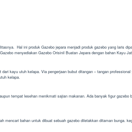
alitasnya. Hal ini produk Gazebo jepara menjadi produk gazebo yang laris dipa
e Gazebo menyediakan Gazebo Orisinil Buatan Jepara dengan bahan Kayu Jati 
t dari kayu utuh kelapa. Via pengerjaan bubut ditangan – tangan professiona
utuh kelapa.
un tempat lesehan menikmati sajian makanan. Ada banyak figur gazebo bamb
 mudah mencari bahan untuk dibuat sebuah gazebo diletakkan ditaman bunga.