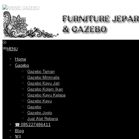
Loncat
ke
konten
MENU
Home
Gazebo
Gazebo Taman
Gazebo Minimalis
Gazebo Kayu Jati
Gazebo Kolam Ikan
Gazebo Kayu Kelapa
Gazebo Kayu
Gazebo
Gazebo Joglo
Jual Alat Rebana
☎ 085227486411
Blog
0