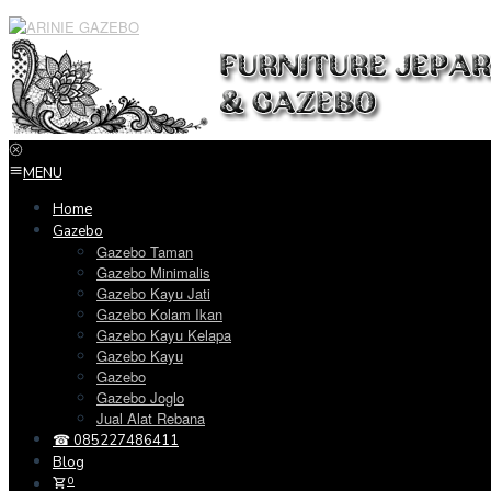
Loncat
ke
konten
MENU
Home
Gazebo
Gazebo Taman
Gazebo Minimalis
Gazebo Kayu Jati
Gazebo Kolam Ikan
Gazebo Kayu Kelapa
Gazebo Kayu
Gazebo
Gazebo Joglo
Jual Alat Rebana
☎ 085227486411
Blog
0