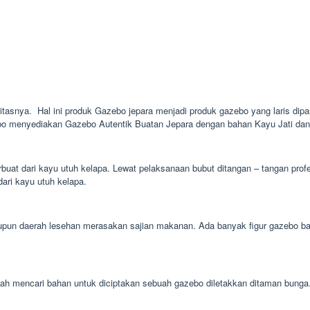
litasnya. Hal ini produk Gazebo jepara menjadi produk gazebo yang laris dipa
bo menyediakan Gazebo Autentik Buatan Jepara dengan bahan Kayu Jati dan 
uat dari kayu utuh kelapa. Lewat pelaksanaan bubut ditangan – tangan profe
dari kayu utuh kelapa.
un daerah lesehan merasakan sajian makanan. Ada banyak figur gazebo bamb
 mudah mencari bahan untuk diciptakan sebuah gazebo diletakkan ditaman bu