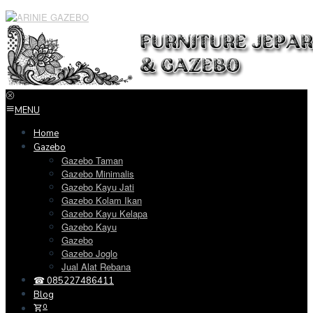
Loncat
ke
konten
MENU
Home
Gazebo
Gazebo Taman
Gazebo Minimalis
Gazebo Kayu Jati
Gazebo Kolam Ikan
Gazebo Kayu Kelapa
Gazebo Kayu
Gazebo
Gazebo Joglo
Jual Alat Rebana
☎ 085227486411
Blog
0