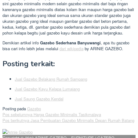
sini gazebo minimalis modern selain gazebo minimalis dari baja ringan
karenanya gazebo minimalis diatas kolam ikan maupun harga gazebo bali
dan ukuran gazebo yang ideal semua sama ukuran standar gazebo juga
ukuran gazebo yang ideal maupun gambar gazebo dari beton pertama,
kedua, ketiga, dll. gambar gazebo sederhana demikian pula gazebo dari
pohon kelapa begitu jual gazebo kayu desain unik harga terjangkau.
Demikian artikel info
Gazebo Sederhana Banyuwangi
, apa itu gazebo
bisa cari info lebih jelas melalui
dari wikipedia
by ARINIE GAZEBO.
Posting terkait:
Jual Gazebo Belakang Rumah Sampang
Jual Gazebo Kayu Kelapa Lumajang
Jual Saung Gazebo Kendal
Posting pada
Gazebo
Navigasi
Pos sebelumnya
Harga Gazebo Minimalis Tasikmalaya
Pos berikutnya
Jasa Pembuatan Gazebo Minimalis Depan Rumah Batang
pos
Copyright © 2019 ARINIE GAZEBO – FURNITURE | GAZEBO