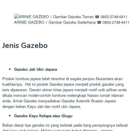
ARINIE GAZEBO √ Gambar Gazebo Sederhana ☎ 0852-2748-6411
Jenis Gazebo
Gazebo Jati Ukir Jepara
Produk furniture jepara telah tersohor di segala penjuru Nusantara akan
kualitasnya. Hal ini produk Gazebo jepara menjadi produk gazebo yang
laris dipasaran. Desain ukiran khas jepara menjadi motif unik pilihan anda
dikala mencari model-contoh furniture melengkapi hiasan rumah idaman
anda. Arinie Gazebo menyediakan Gazebo Autentik Buatan Jepara
dengan bahan Kayu Jati dan motif ukir Jepara.
Gazebo Kayu Kelapa atau Glugu
Bahan dasar tipe gazebo ini yang terletak pada tiang penopangnya terbuat
dari kayu utuh kelapa. Melalui cara kerja bubut ditangan – tangan