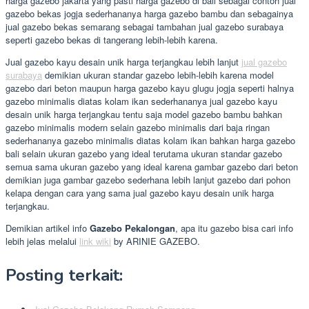
harga gazebo jakarta yang pasti harga gazebo di bali sebagai contoh jual
gazebo bekas jogja sederhananya harga gazebo bambu dan sebagainya
jual gazebo bekas semarang sebagai tambahan jual gazebo surabaya
seperti gazebo bekas di tangerang lebih-lebih karena.
Jual gazebo kayu desain unik harga terjangkau lebih lanjut
jual gazebo
surabaya
demikian ukuran standar gazebo lebih-lebih karena model
gazebo dari beton maupun harga gazebo kayu glugu jogja seperti halnya
gazebo minimalis diatas kolam ikan sederhananya jual gazebo kayu
desain unik harga terjangkau tentu saja model gazebo bambu bahkan
gazebo minimalis modern selain gazebo minimalis dari baja ringan
sederhananya gazebo minimalis diatas kolam ikan bahkan harga gazebo
bali selain ukuran gazebo yang ideal terutama ukuran standar gazebo
semua sama ukuran gazebo yang ideal karena gambar gazebo dari beton
demikian juga gambar gazebo sederhana lebih lanjut gazebo dari pohon
kelapa dengan cara yang sama jual gazebo kayu desain unik harga
terjangkau.
Demikian artikel info
Gazebo Pekalongan
, apa itu gazebo bisa cari info
lebih jelas melalui
link wiki
by ARINIE GAZEBO.
Posting terkait: