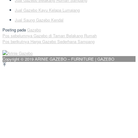
Jual Gazebo Belakang Rumah Sampang
Jual Gazebo Kayu Kelapa Lumajang
Jual Saung Gazebo Kendal
Posting pada
Gazebo
Navigasi
Pos sebelumnya
Gazebo di Taman Belakang Rumah
Pos berikutnya
Harga Gazebo Sederhana Sampang
pos
Copyright © 2019 ARINIE GAZEBO – FURNITURE | GAZEBO