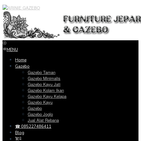
Loncat
ke
konten
MENU
Home
Gazebo
Gazebo Taman
Gazebo Minimalis
Gazebo Kayu Jati
Gazebo Kolam Ikan
Gazebo Kayu Kelapa
Gazebo Kayu
Gazebo
Gazebo Joglo
Jual Alat Rebana
☎ 085227486411
Blog
0