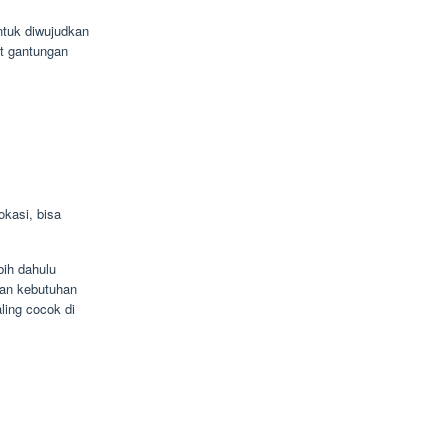
ntuk diwujudkan
t gantungan
kasi, bisa
bih dahulu
kan kebutuhan
ling cocok di