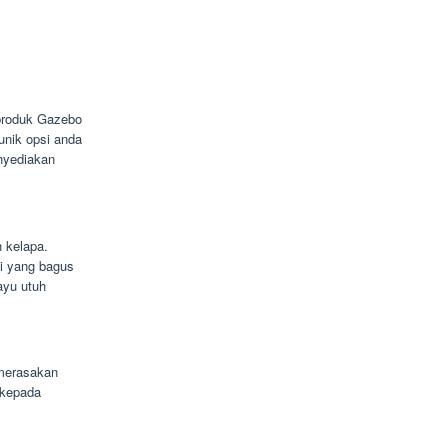
 produk Gazebo
unik opsi anda
nyediakan
h kelapa.
ni yang bagus
ayu utuh
merasakan
 kepada