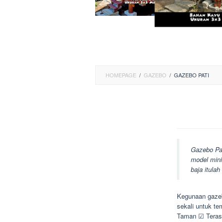
HOMEPAGE
/
GAZEBO
/
GAZEBO PATI
Gazebo Pa
model mini
baja itula
Kegunaan gazeb
sekali untuk t
Taman ☑ Teras