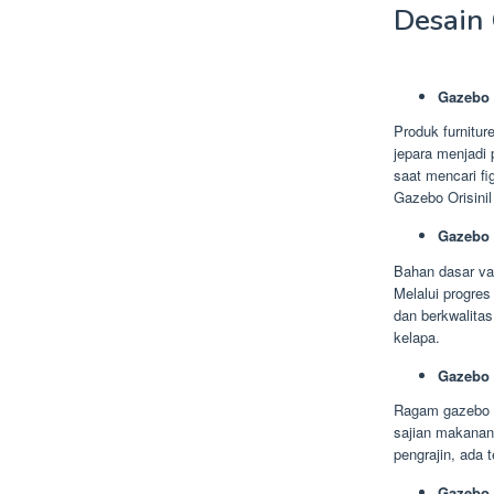
Desain
Gazebo 
Produk furnitur
jepara menjadi 
saat mencari f
Gazebo Orisinil
Gazebo 
Bahan dasar var
Melalui progre
dan berkwalitas
kelapa.
Gazebo
Ragam gazebo b
sajian makanan
pengrajin, ada 
Gazebo 