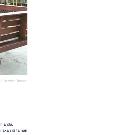
is Gazebo Taman
an anda.
unakan di taman