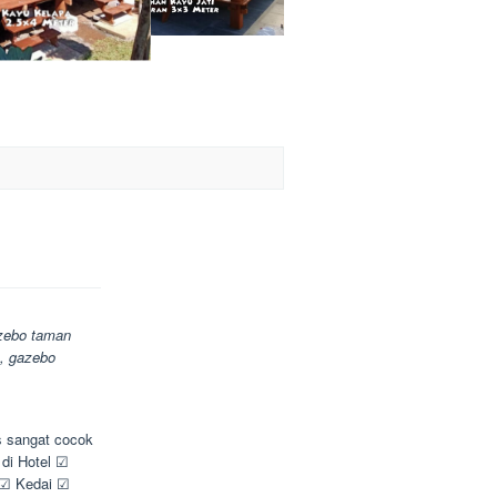
azebo taman
a, gazebo
s sangat cocok
 di Hotel ☑
 ☑ Kedai ☑