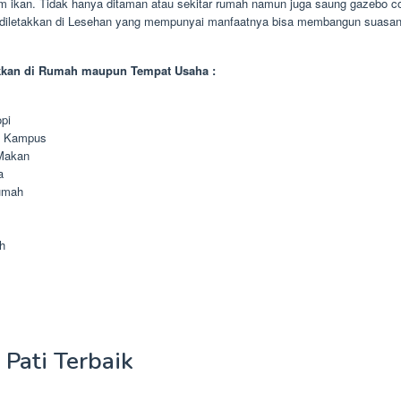
am ikan. Tidak hanya ditaman atau sekitar rumah namun juga saung gazebo co
 diletakkan di Lesehan yang mempunyai manfaatnya bisa membangun suasan
kkan di Rumah maupun Tempat Usaha :
pi
n Kampus
Makan
a
umah
h
Pati Terbaik