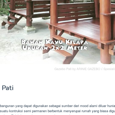
Gazebo Pati by ARINIE GAZEBO √ Spesial
 Pati
bangunan yang dapat digunakan sebagai sumber dari mood alami diluar huni
suatu kontruksi semi permanen berbentuk menyerupai rumah yang biasa dig