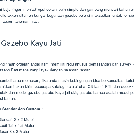
i baja ringan menjadi opsi selain lebih simple dan gampang mencari bahan u
diletakkan ditaman bunga. kegunaan gazebo baja di maksudkan untuk tempa
maupun tanaman hias.
Gazebo Kayu Jati
giriman orderan anda! kami memiliki regu khusus pemasangan dan survey lo
zebo Pati mana yang layak dengan halaman taman.
embeli atau memesan, jika anda masih kebingungan bisa berkonsultasi terle
mi.kami akan kirim beberapa katalog melalui chat CS kami. Pilih dan cocok
etak dan model gazebo gazebo kayu jati ukir, gazebo bambu adalah model pa
asi taman.
 Standar dan Custom :
tandar 2 x 2 Meter
ecil 1,5 x 1,5 Meter
esar 3 x 3 Meter