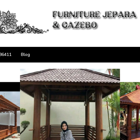
86411
Blog