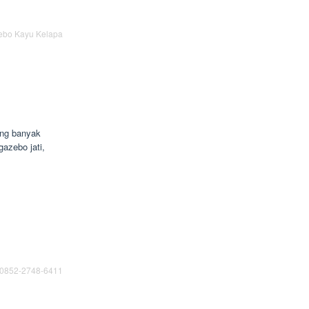
ebo Kayu Kelapa
ng banyak
gazebo jati,
 0852-2748-6411