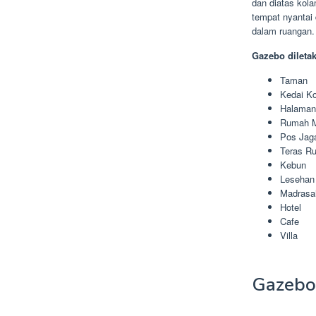
dan diatas kol
tempat nyantai
dalam ruangan.
Gazebo dileta
Taman
Kedai Ko
Halama
Rumah 
Pos Jag
Teras R
Kebun
Lesehan
Madrasa
Hotel
Cafe
Villa
Gazebo 