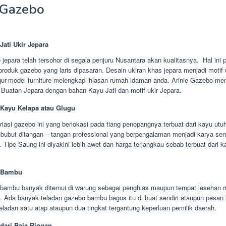
 Gazebo
Jati Ukir Jepara
e jepara telah tersohor di segala penjuru Nusantara akan kualitasnya. Hal ini
produk gazebo yang laris dipasaran. Desain ukiran khas jepara menjadi motif 
igur-model furniture melengkapi hiasan rumah idaman anda. Arinie Gazebo me
 Buatan Jepara dengan bahan Kayu Jati dan motif ukir Jepara.
Kayu Kelapa atau Glugu
iasi gazebo ini yang berlokasi pada tiang penopangnya terbuat dari kayu utu
s bubut ditangan – tangan professional yang berpengalaman menjadi karya se
. Tipe Saung ini diyakini lebih awet dan harga terjangkau sebab terbuat dari k
 Bambu
ambu banyak ditemui di warung sebagai penghias maupun tempat lesehan 
. Ada banyak teladan gazebo bambu bagus itu di buat sendiri ataupun pesan
teladan satu atap ataupun dua tingkat tergantung keperluan pemilik daerah.
dari Baja Ringan