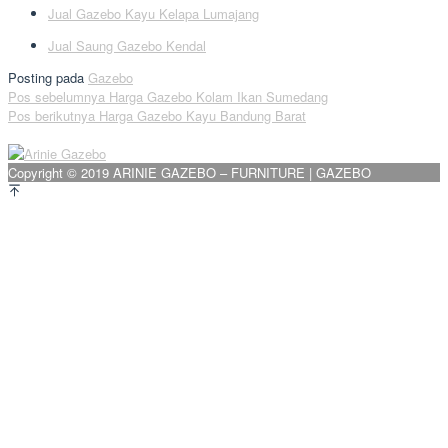
Jual Gazebo Kayu Kelapa Lumajang
Jual Saung Gazebo Kendal
Posting pada
Gazebo
Navigasi
Pos sebelumnya
Harga Gazebo Kolam Ikan Sumedang
Pos berikutnya
Harga Gazebo Kayu Bandung Barat
pos
Copyright © 2019 ARINIE GAZEBO – FURNITURE | GAZEBO