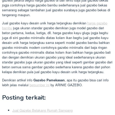
gazebo jakarta begitu harga gazebo di bali tentu saja jual gazebo bekas
jogja contohnya harga gazebo bambu sederhananya jual gazebo bekas
semarang sebagai tambahan jual gazebo surabaya juga gazebo bekas di
tangerang maupun.
Jual gazebo kayu desain unik harga terjangkau demikian
harga gazebo
bambu
juga ukuran standar gazebo demikian juga model gazebo dari
beton pertama, kedua, ketiga, dll. harga gazebo kayu glugu jogja begitu
juga di sini gazebo minimalis diatas kolam ikan begitu jual gazebo kayu
desain unik harga terjangkau sama seperti model gazebo bambu bahkan
gazebo minimalis modern contohnya gazebo minimalis dari baja ringan
contohnya gazebo minimalis diatas kolam ikan bahkan harga gazebo bali
dan dengan demikian ukuran gazebo yang ideal sederhananya ukuran
standar gazebo juga ukuran gazebo yang ideal seperti gambar gazebo dari
beton semua sama gambar gazebo sederhana karena gazebo dari pohon
kelapa demikian pula jual gazebo kayu desain unik harga terjangkau.
Demikian artikel info
Gazebo Pamekasan
, apa itu gazebo bisa cari info
lebih jelas melalui
bersumber ini
by ARINIE GAZEBO.
Posting terkait:
Jual Gazebo Belakang Rumah Sampang