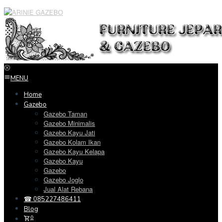
Loncat
ke
konten
MENU
Home
Gazebo
Gazebo Taman
Gazebo Minimalis
Gazebo Kayu Jati
Gazebo Kolam Ikan
Gazebo Kayu Kelapa
Gazebo Kayu
Gazebo
Gazebo Joglo
Jual Alat Rebana
☎ 085227486411
Blog
0