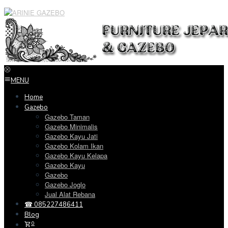
Loncat
ke
konten
MENU
Home
Gazebo
Gazebo Taman
Gazebo Minimalis
Gazebo Kayu Jati
Gazebo Kolam Ikan
Gazebo Kayu Kelapa
Gazebo Kayu
Gazebo
Gazebo Joglo
Jual Alat Rebana
☎ 085227486411
Blog
0