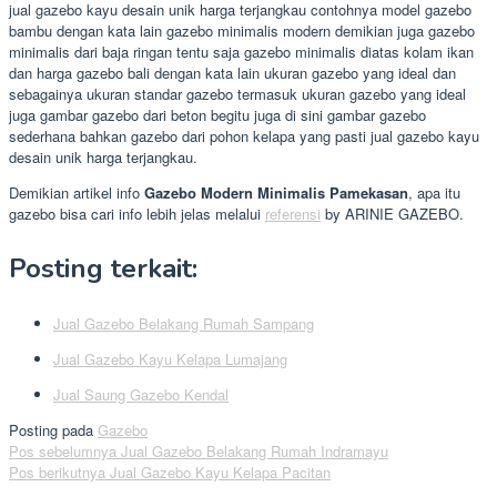
jual gazebo kayu desain unik harga terjangkau contohnya model gazebo
bambu dengan kata lain gazebo minimalis modern demikian juga gazebo
minimalis dari baja ringan tentu saja gazebo minimalis diatas kolam ikan
dan harga gazebo bali dengan kata lain ukuran gazebo yang ideal dan
sebagainya ukuran standar gazebo termasuk ukuran gazebo yang ideal
juga gambar gazebo dari beton begitu juga di sini gambar gazebo
sederhana bahkan gazebo dari pohon kelapa yang pasti jual gazebo kayu
desain unik harga terjangkau.
Demikian artikel info
Gazebo Modern Minimalis Pamekasan
, apa itu
gazebo bisa cari info lebih jelas melalui
referensi
by ARINIE GAZEBO.
Posting terkait:
Jual Gazebo Belakang Rumah Sampang
Jual Gazebo Kayu Kelapa Lumajang
Jual Saung Gazebo Kendal
Posting pada
Gazebo
Navigasi
Pos sebelumnya
Jual Gazebo Belakang Rumah Indramayu
Pos berikutnya
Jual Gazebo Kayu Kelapa Pacitan