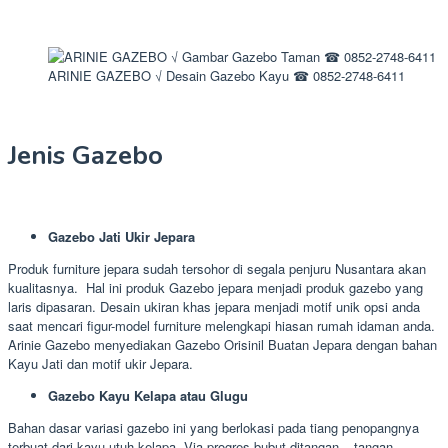
ARINIE GAZEBO √ Desain Gazebo Kayu ☎ 0852-2748-6411
Jenis Gazebo
Gazebo Jati Ukir Jepara
Produk furniture jepara sudah tersohor di segala penjuru Nusantara akan
kualitasnya. Hal ini produk Gazebo jepara menjadi produk gazebo yang
laris dipasaran. Desain ukiran khas jepara menjadi motif unik opsi anda
saat mencari figur-model furniture melengkapi hiasan rumah idaman anda.
Arinie Gazebo menyediakan Gazebo Orisinil Buatan Jepara dengan bahan
Kayu Jati dan motif ukir Jepara.
Gazebo Kayu Kelapa atau Glugu
Bahan dasar variasi gazebo ini yang berlokasi pada tiang penopangnya
terbuat dari kayu utuh kelapa. Via progres bubut ditangan – tangan