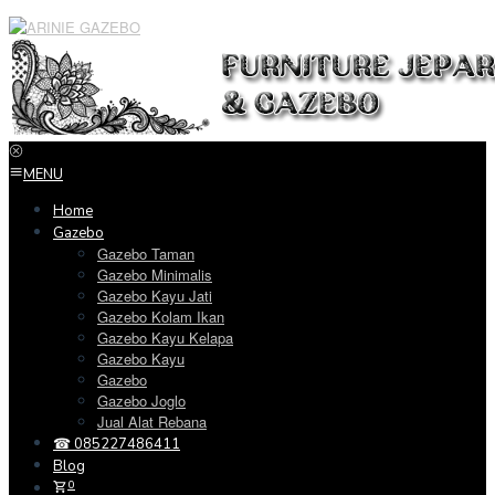
Loncat
ke
konten
MENU
Home
Gazebo
Gazebo Taman
Gazebo Minimalis
Gazebo Kayu Jati
Gazebo Kolam Ikan
Gazebo Kayu Kelapa
Gazebo Kayu
Gazebo
Gazebo Joglo
Jual Alat Rebana
☎ 085227486411
Blog
0