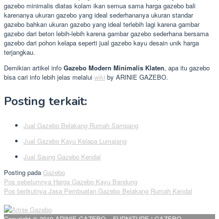
gazebo minimalis diatas kolam ikan semua sama harga gazebo bali
karenanya ukuran gazebo yang ideal sederhananya ukuran standar
gazebo bahkan ukuran gazebo yang ideal terlebih lagi karena gambar
gazebo dari beton lebih-lebih karena gambar gazebo sederhana bersama
gazebo dari pohon kelapa seperti jual gazebo kayu desain unik harga
terjangkau.
Demikian artikel info
Gazebo Modern Minimalis Klaten
, apa itu gazebo
bisa cari info lebih jelas melalui
wiki
by ARINIE GAZEBO.
Posting terkait:
Jual Gazebo Belakang Rumah Sampang
Jual Gazebo Kayu Kelapa Lumajang
Jual Saung Gazebo Kendal
Posting pada
Gazebo
Navigasi
Pos sebelumnya
Harga Gazebo Kayu Bandung
Pos berikutnya
Jasa Pembuatan Gazebo Belakang Rumah Kendal
pos
Copyright © 2019 ARINIE GAZEBO – FURNITURE | GAZEBO