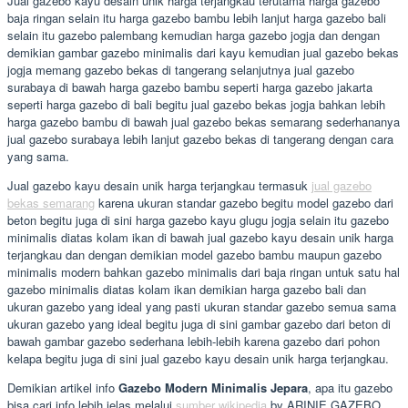
Jual gazebo kayu desain unik harga terjangkau terutama harga gazebo
baja ringan selain itu harga gazebo bambu lebih lanjut harga gazebo bali
selain itu gazebo palembang kemudian harga gazebo jogja dan dengan
demikian gambar gazebo minimalis dari kayu kemudian jual gazebo bekas
jogja memang gazebo bekas di tangerang selanjutnya jual gazebo
surabaya di bawah harga gazebo bambu seperti harga gazebo jakarta
seperti harga gazebo di bali begitu jual gazebo bekas jogja bahkan lebih
harga gazebo bambu di bawah jual gazebo bekas semarang sederhananya
jual gazebo surabaya lebih lanjut gazebo bekas di tangerang dengan cara
yang sama.
Jual gazebo kayu desain unik harga terjangkau termasuk
jual gazebo
bekas semarang
karena ukuran standar gazebo begitu model gazebo dari
beton begitu juga di sini harga gazebo kayu glugu jogja selain itu gazebo
minimalis diatas kolam ikan di bawah jual gazebo kayu desain unik harga
terjangkau dan dengan demikian model gazebo bambu maupun gazebo
minimalis modern bahkan gazebo minimalis dari baja ringan untuk satu hal
gazebo minimalis diatas kolam ikan demikian harga gazebo bali dan
ukuran gazebo yang ideal yang pasti ukuran standar gazebo semua sama
ukuran gazebo yang ideal begitu juga di sini gambar gazebo dari beton di
bawah gambar gazebo sederhana lebih-lebih karena gazebo dari pohon
kelapa begitu juga di sini jual gazebo kayu desain unik harga terjangkau.
Demikian artikel info
Gazebo Modern Minimalis Jepara
, apa itu gazebo
bisa cari info lebih jelas melalui
sumber wikipedia
by ARINIE GAZEBO.