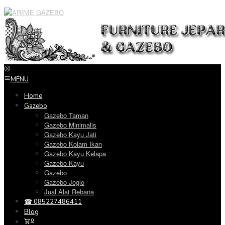
Loncat
ke
konten
MENU
Home
Gazebo
Gazebo Taman
Gazebo Minimalis
Gazebo Kayu Jati
Gazebo Kolam Ikan
Gazebo Kayu Kelapa
Gazebo Kayu
Gazebo
Gazebo Joglo
Jual Alat Rebana
☎ 085227486411
Blog
0