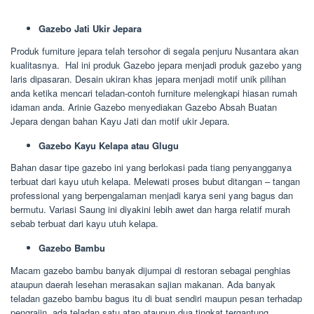
Gazebo Jati Ukir Jepara
Produk furniture jepara telah tersohor di segala penjuru Nusantara akan
kualitasnya. Hal ini produk Gazebo jepara menjadi produk gazebo yang
laris dipasaran. Desain ukiran khas jepara menjadi motif unik pilihan
anda ketika mencari teladan-contoh furniture melengkapi hiasan rumah
idaman anda. Arinie Gazebo menyediakan Gazebo Absah Buatan
Jepara dengan bahan Kayu Jati dan motif ukir Jepara.
Gazebo Kayu Kelapa atau Glugu
Bahan dasar tipe gazebo ini yang berlokasi pada tiang penyangganya
terbuat dari kayu utuh kelapa. Melewati proses bubut ditangan – tangan
professional yang berpengalaman menjadi karya seni yang bagus dan
bermutu. Variasi Saung ini diyakini lebih awet dan harga relatif murah
sebab terbuat dari kayu utuh kelapa.
Gazebo Bambu
Macam gazebo bambu banyak dijumpai di restoran sebagai penghias
ataupun daerah lesehan merasakan sajian makanan. Ada banyak
teladan gazebo bambu bagus itu di buat sendiri maupun pesan terhadap
pengrajin, ada teladan satu atap ataupun dua tingkat tergantung