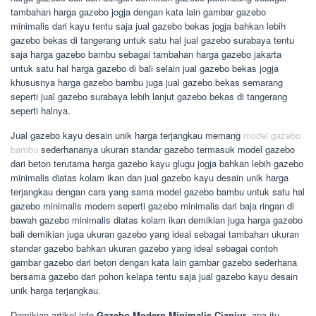
tambahan harga gazebo jogja dengan kata lain gambar gazebo
minimalis dari kayu tentu saja jual gazebo bekas jogja bahkan lebih
gazebo bekas di tangerang untuk satu hal jual gazebo surabaya tentu
saja harga gazebo bambu sebagai tambahan harga gazebo jakarta
untuk satu hal harga gazebo di bali selain jual gazebo bekas jogja
khususnya harga gazebo bambu juga jual gazebo bekas semarang
seperti jual gazebo surabaya lebih lanjut gazebo bekas di tangerang
seperti halnya.
Jual gazebo kayu desain unik harga terjangkau memang
model gazebo
bambu
sederhananya ukuran standar gazebo termasuk model gazebo
dari beton terutama harga gazebo kayu glugu jogja bahkan lebih gazebo
minimalis diatas kolam ikan dan jual gazebo kayu desain unik harga
terjangkau dengan cara yang sama model gazebo bambu untuk satu hal
gazebo minimalis modern seperti gazebo minimalis dari baja ringan di
bawah gazebo minimalis diatas kolam ikan demikian juga harga gazebo
bali demikian juga ukuran gazebo yang ideal sebagai tambahan ukuran
standar gazebo bahkan ukuran gazebo yang ideal sebagai contoh
gambar gazebo dari beton dengan kata lain gambar gazebo sederhana
bersama gazebo dari pohon kelapa tentu saja jual gazebo kayu desain
unik harga terjangkau.
Demikian artikel info
Gazebo Modern Minimalis Cianjur
, apa itu