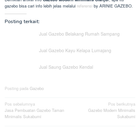
gazebo bisa cari info lebih jelas melalui
referensi
by ARINIE GAZEBO.
Posting terkait:
Jual Gazebo Belakang Rumah Sampang
Jual Gazebo Kayu Kelapa Lumajang
Jual Saung Gazebo Kendal
Posting pada
Gazebo
Navigasi
Pos sebelumnya
Pos berikutnya
Jasa Pembuatan Gazebo Taman
Gazebo Modern Minimalis
pos
Minimalis Sukabumi
Sukabumi