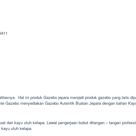
litasnya. Hal ini produk Gazebo jepara menjadi produk gazebo yang laris dipa
inie Gazebo menyediakan Gazebo Autentik Buatan Jepara dengan bahan Kayu J
at dari kayu utuh kelapa. Lewat pengerjaan bubut ditangan – tangan profess
i kayu utuh kelapa.