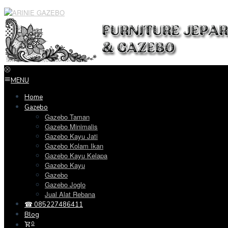
Loncat
ke
konten
MENU
Home
Gazebo
Gazebo Taman
Gazebo Minimalis
Gazebo Kayu Jati
Gazebo Kolam Ikan
Gazebo Kayu Kelapa
Gazebo Kayu
Gazebo
Gazebo Joglo
Jual Alat Rebana
☎ 085227486411
Blog
0