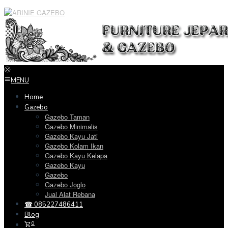
Loncat
ke
konten
MENU
Home
Gazebo
Gazebo Taman
Gazebo Minimalis
Gazebo Kayu Jati
Gazebo Kolam Ikan
Gazebo Kayu Kelapa
Gazebo Kayu
Gazebo
Gazebo Joglo
Jual Alat Rebana
☎ 085227486411
Blog
0