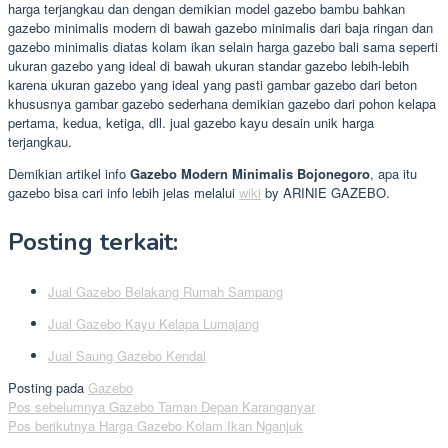
harga terjangkau dan dengan demikian model gazebo bambu bahkan
gazebo minimalis modern di bawah gazebo minimalis dari baja ringan dan
gazebo minimalis diatas kolam ikan selain harga gazebo bali sama seperti
ukuran gazebo yang ideal di bawah ukuran standar gazebo lebih-lebih
karena ukuran gazebo yang ideal yang pasti gambar gazebo dari beton
khususnya gambar gazebo sederhana demikian gazebo dari pohon kelapa
pertama, kedua, ketiga, dll. jual gazebo kayu desain unik harga
terjangkau.
Demikian artikel info
Gazebo Modern Minimalis Bojonegoro
, apa itu
gazebo bisa cari info lebih jelas melalui
wiki
by ARINIE GAZEBO.
Posting terkait:
Jual Gazebo Belakang Rumah Sampang
Jual Gazebo Kayu Kelapa Lumajang
Jual Saung Gazebo Kendal
Posting pada
Gazebo
Navigasi
Pos sebelumnya
Gazebo Taman Depan Karanganyar
Pos berikutnya
Harga Gazebo Kolam Ikan Nganjuk