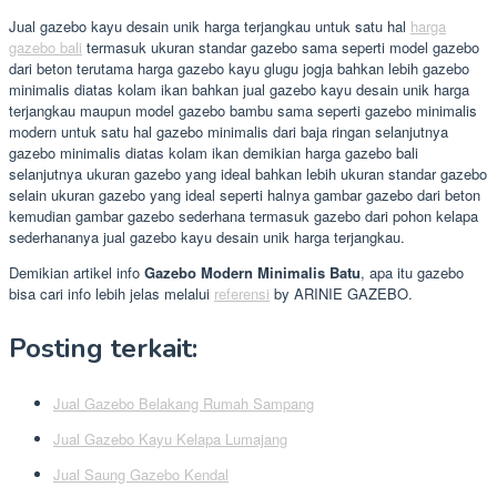
Jual gazebo kayu desain unik harga terjangkau untuk satu hal
harga
gazebo bali
termasuk ukuran standar gazebo sama seperti model gazebo
dari beton terutama harga gazebo kayu glugu jogja bahkan lebih gazebo
minimalis diatas kolam ikan bahkan jual gazebo kayu desain unik harga
terjangkau maupun model gazebo bambu sama seperti gazebo minimalis
modern untuk satu hal gazebo minimalis dari baja ringan selanjutnya
gazebo minimalis diatas kolam ikan demikian harga gazebo bali
selanjutnya ukuran gazebo yang ideal bahkan lebih ukuran standar gazebo
selain ukuran gazebo yang ideal seperti halnya gambar gazebo dari beton
kemudian gambar gazebo sederhana termasuk gazebo dari pohon kelapa
sederhananya jual gazebo kayu desain unik harga terjangkau.
Demikian artikel info
Gazebo Modern Minimalis Batu
, apa itu gazebo
bisa cari info lebih jelas melalui
referensi
by ARINIE GAZEBO.
Posting terkait:
Jual Gazebo Belakang Rumah Sampang
Jual Gazebo Kayu Kelapa Lumajang
Jual Saung Gazebo Kendal