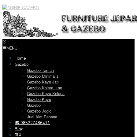
Loncat
ke
konten
MENU
Home
Gazebo
Gazebo Taman
Gazebo Minimalis
Gazebo Kayu Jati
Gazebo Kolam Ikan
Gazebo Kayu Kelapa
Gazebo Kayu
Gazebo
Gazebo Joglo
Jual Alat Rebana
☎ 085227486411
Blog
0