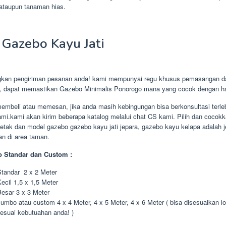
ataupun tanaman hias.
Gazebo Kayu Jati
kan pengiriman pesanan anda! kami mempunyai regu khusus pemasangan da
i, dapat memastikan Gazebo Minimalis Ponorogo mana yang cocok dengan h
embeli atau memesan, jika anda masih kebingungan bisa berkonsultasi terle
mi.kami akan kirim beberapa katalog melalui chat CS kami. Pilih dan cocok
tak dan model gazebo gazebo kayu jati jepara, gazebo kayu kelapa adalah je
an di area taman.
 Standar dan Custom :
tandar 2 x 2 Meter
ecil 1,5 x 1,5 Meter
esar 3 x 3 Meter
umbo atau custom 4 x 4 Meter, 4 x 5 Meter, 4 x 6 Meter ( bisa disesuaikan lo
esuai kebutuahan anda! )