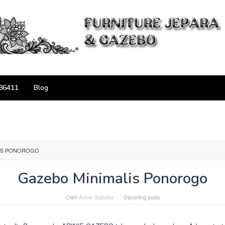
86411
Blog
LIS PONOROGO
Gazebo Minimalis Ponorogo
Oleh
Arinie Gazebo
Diposting pada