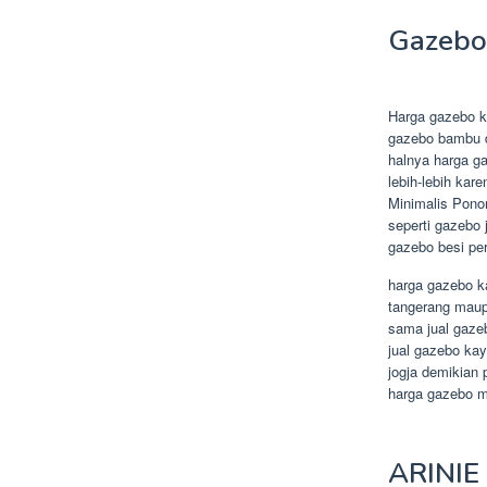
Gazebo
Harga gazebo k
gazebo bambu d
halnya harga ga
lebih-lebih kar
Minimalis Pono
seperti gazebo
gazebo besi per
harga gazebo k
tangerang maup
sama jual gaze
jual gazebo ka
jogja demikian 
harga gazebo ma
ARINI