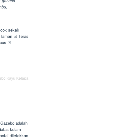
s gazebo
mbu,
cok sekali
☑ Taman ☑ Teras
mpus ☑
ebo Kayu Kelapa
. Gazebo adalah
diatas kolam
ntai diletakkan