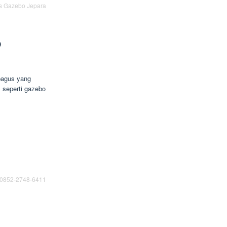
s Gazebo Jepara
o
bagus yang
 seperti gazebo
 0852-2748-6411