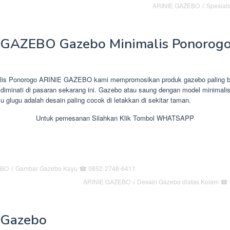
ARINIE GAZEBO √ Spesiali
 GAZEBO Gazebo Minimalis Ponorog
lis Ponorogo ARINIE GAZEBO kami mempromosikan produk gazebo paling 
diminati di pasaran sekarang ini. Gazebo atau saung dengan model minimalis
yu glugu adalah desain paling cocok di letakkan di sekitar taman.
Untuk pemesanan Silahkan Klik Tombol WHATSAPP
ARINIE GAZEBO √ Desain Gazebo diatas Kolam ☎
Gazebo