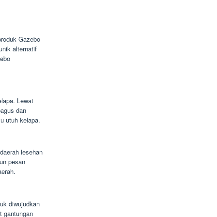
i produk Gazebo
nik alternatif
zebo
elapa. Lewat
bagus dan
yu utuh kelapa.
daerah lesehan
pun pesan
aerah.
tuk diwujudkan
t gantungan