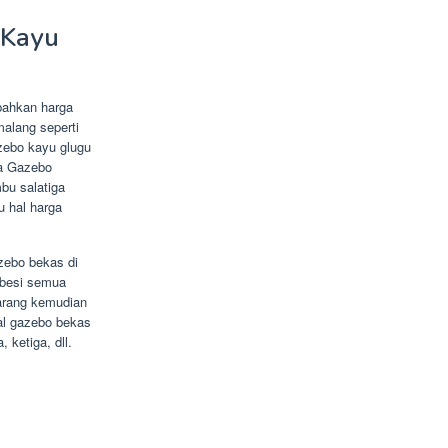
 Kayu
bahkan harga
alang seperti
azebo kayu glugu
na Gazebo
bu salatiga
u hal harga
zebo bekas di
 besi semua
arang kemudian
al gazebo bekas
 ketiga, dll.