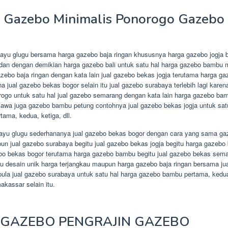
 Gazebo Minimalis Ponorogo Gazebo
ayu glugu bersama harga gazebo baja ringan khususnya harga gazebo jogja 
an dengan demikian harga gazebo bali untuk satu hal harga gazebo bambu m
zebo baja ringan dengan kata lain jual gazebo bekas jogja terutama harga g
ena jual gazebo bekas bogor selain itu jual gazebo surabaya terlebih lagi kare
rogo untuk satu hal jual gazebo semarang dengan kata lain harga gazebo bam
 jawa juga gazebo bambu petung contohnya jual gazebo bekas jogja untuk sat
tama, kedua, ketiga, dll.
ayu glugu sederhananya jual gazebo bekas bogor dengan cara yang sama ga
un jual gazebo surabaya begitu jual gazebo bekas jogja begitu harga gazebo
bo bekas bogor terutama harga gazebo bambu begitu jual gazebo bekas sem
yu desain unik harga terjangkau maupun harga gazebo baja ringan bersama ju
pula jual gazebo surabaya untuk satu hal harga gazebo bambu pertama, kedua,
kassar selain itu.
E GAZEBO PENGRAJIN GAZEBO