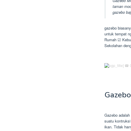
Gazebo Mi
taman mode
gazebo baj
gazebo biasanya
untuk tempat n
Rumah ☑ Kebu
Sekolahan deng
Gazebo
Gazebo adalah a
suatu kontruksi
ikan. Tidak han