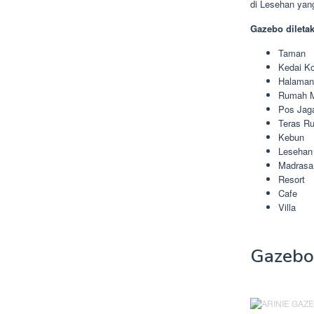
di Lesehan yan
Gazebo dileta
Taman
Kedai Ko
Halama
Rumah 
Pos Jag
Teras R
Kebun
Lesehan
Madrasa
Resort
Cafe
Villa
Gazebo