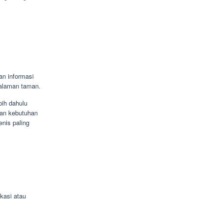
n informasi
alaman taman.
bih dahulu
kan kebutuhan
nis paling
kasi atau