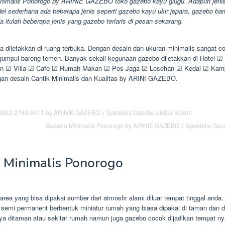
nimalis Ponorogo by ARINIE GAZEBO toko gazebo kayu glugu. Adapun jeni
l sederhana ada beberapa jenis seperti gazebo kayu ukir jepara, gazebo ba
a itulah beberapa jenis yang gazebo terlaris di pesan sekarang.
 diletakkan di ruang terbuka. Dengan desain dan ukuran minimalis sangat co
gumpul bareng temen. Banyak sekali kegunaan gazebo diletakkan di Hotel 
n ☑ Villa ☑ Cafe ☑ Rumah Makan ☑ Pos Jaga ☑ Lesehan ☑ Kedai ☑ Ka
an desain Cantik Minimalis dan Kualitas by ARINI GAZEBO.
Gazebo Minimalis Ponorogo by ARINIE GAZEBO √ Spesialis Gaz
 Minimalis Ponorogo
rea yang bisa dipakai sumber dari atmosfir alami diluar tempat tinggal anda
 semi permanent berbentuk miniatur rumah yang biasa dipakai di taman dan 
ya ditaman atau sekitar rumah namun juga gazebo cocok dijadikan tempat nya