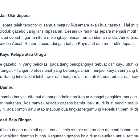
Jati Ukir Jepara
e jepara telah tersohor di semua penjuru Nusantara akan kualitasnya. Hal in
produk gazebo yang laris dipasaran. Desain ukiran khas jepara menjadi motif u
cari contoh-figur furniture melengkapi hiasan rumah idaman anda. Arinie Ga
zebo Absah Buatan Jepara dengan bahan Kayu Jati dan motif ukir Jepara.
Kayu Kelapa atau Glugu
e gazebo ini yang berlokasi pada tiang penopangnya terbuat dari kayu utuh k
ditangan – tangan professional yang berpengalaman menjadi karya seni yang 
pe Saung ini diyakini lebih awet dan harga relatif murah karena terbuat dari ka
 Bambu
bambu banyak ditemui di maupun halaman kebun sebagai penghias maupun 
an makanan. Ada banyak teladan gazebo bambu baik itu di buat sendiri mau
jin, ada contoh satu atap maupun dua tingkat tergantung keperluan pemilik d
dari Baja Ringan
i baja ringan menjadi opsi kecuali lebih simple dan mudah mencari bahan un
diletakkan ditaman bunga. kegunaan gazebo baja di maksudkan untuk tempa