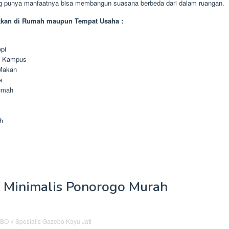
g punya manfaatnya bisa membangun suasana berbeda dari dalam ruangan.
kkan di Rumah maupun Tempat Usaha :
pi
n Kampus
Makan
a
umah
h
 Minimalis Ponorogo Murah