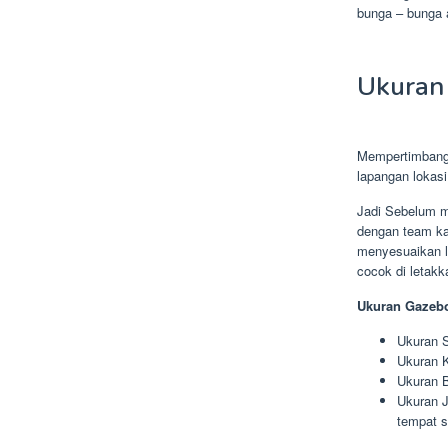
bunga – bunga 
Ukuran 
Mempertimbang
lapangan lokas
Jadi Sebelum m
dengan team ka
menyesuaikan le
cocok di letakk
Ukuran Gazebo
Ukuran S
Ukuran K
Ukuran B
Ukuran J
tempat s