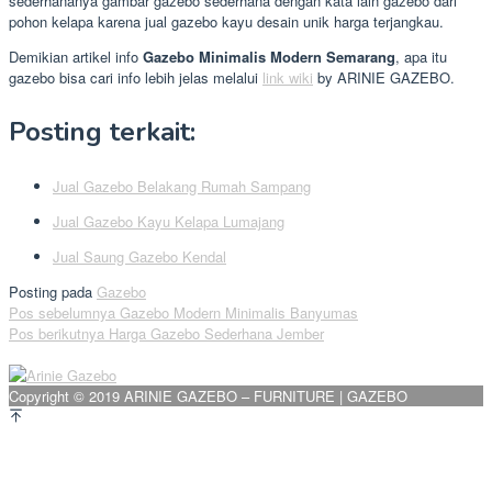
sederhananya gambar gazebo sederhana dengan kata lain gazebo dari
pohon kelapa karena jual gazebo kayu desain unik harga terjangkau.
Demikian artikel info
Gazebo Minimalis Modern Semarang
, apa itu
gazebo bisa cari info lebih jelas melalui
link wiki
by ARINIE GAZEBO.
Posting terkait:
Jual Gazebo Belakang Rumah Sampang
Jual Gazebo Kayu Kelapa Lumajang
Jual Saung Gazebo Kendal
Posting pada
Gazebo
Navigasi
Pos sebelumnya
Gazebo Modern Minimalis Banyumas
Pos berikutnya
Harga Gazebo Sederhana Jember
pos
Copyright © 2019 ARINIE GAZEBO – FURNITURE | GAZEBO