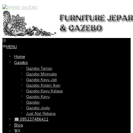
Loncat
ke
konten
MENU
Home
Gazebo
Gazebo Taman
Gazebo Minimalis
Gazebo Kayu Jati
Gazebo Kolam Ikan
Gazebo Kayu Kelapa
Gazebo Kayu
Gazebo
Gazebo Joglo
Jual Alat Rebana
☎ 085227486411
Blog
0