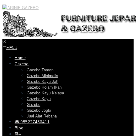
Loncat
ke
konten
MENU
Home
Gazebo
Gazebo Taman
Gazebo Minimalis
Gazebo Kayu Jati
Gazebo Kolam Ikan
Gazebo Kayu Kelapa
Gazebo Kayu
Gazebo
Gazebo Joglo
Jual Alat Rebana
☎ 085227486411
Blog
0