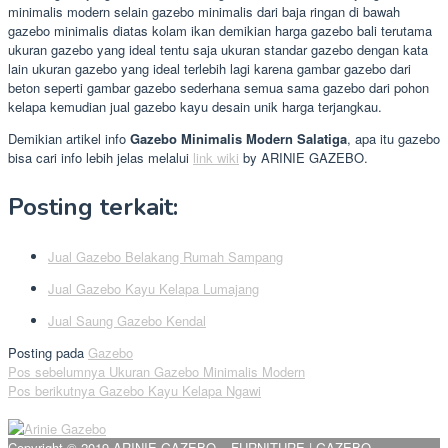
minimalis modern selain gazebo minimalis dari baja ringan di bawah
gazebo minimalis diatas kolam ikan demikian harga gazebo bali terutama
ukuran gazebo yang ideal tentu saja ukuran standar gazebo dengan kata
lain ukuran gazebo yang ideal terlebih lagi karena gambar gazebo dari
beton seperti gambar gazebo sederhana semua sama gazebo dari pohon
kelapa kemudian jual gazebo kayu desain unik harga terjangkau.
Demikian artikel info
Gazebo Minimalis Modern Salatiga
, apa itu gazebo
bisa cari info lebih jelas melalui
link wiki
by ARINIE GAZEBO.
Posting terkait:
Jual Gazebo Belakang Rumah Sampang
Jual Gazebo Kayu Kelapa Lumajang
Jual Saung Gazebo Kendal
Posting pada
Gazebo
Navigasi
Pos sebelumnya
Ukuran Gazebo Minimalis Modern
Pos berikutnya
Gazebo Kayu Kelapa Ngawi
pos
Copyright © 2019 ARINIE GAZEBO – FURNITURE | GAZEBO