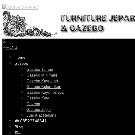
Loncat
ke
konten
MENU
Home
Gazebo
Gazebo Taman
Gazebo Minimalis
Gazebo Kayu Jati
Gazebo Kolam Ikan
Gazebo Kayu Kelapa
Gazebo Kayu
Gazebo
Gazebo Joglo
Jual Alat Rebana
☎ 085227486411
Blog
0