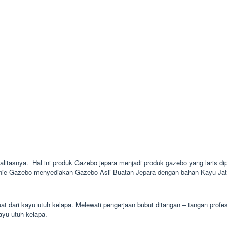
ualitasnya. Hal ini produk Gazebo jepara menjadi produk gazebo yang laris di
inie Gazebo menyediakan Gazebo Asli Buatan Jepara dengan bahan Kayu Jati 
uat dari kayu utuh kelapa. Melewati pengerjaan bubut ditangan – tangan prof
kayu utuh kelapa.