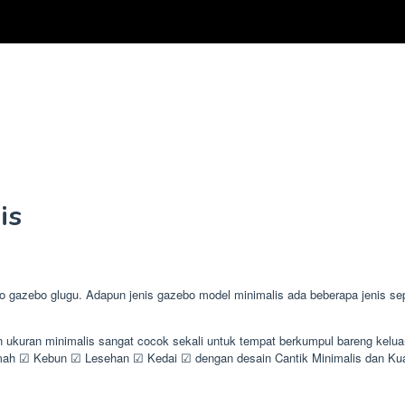
is
azebo glugu. Adapun jenis gazebo model minimalis ada beberapa jenis seper
n ukuran minimalis sangat cocok sekali untuk tempat berkumpul bareng kel
h ☑ Kebun ☑ Lesehan ☑ Kedai ☑ dengan desain Cantik Minimalis dan Ku