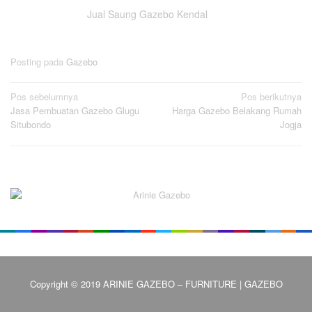
Jual Saung Gazebo Kendal
Posting pada
Gazebo
Navigasi
Pos sebelumnya
Pos berikutnya
Jasa Pembuatan Gazebo Glugu
Harga Gazebo Belakang Rumah
pos
Situbondo
Jogja
Copyright © 2019 ARINIE GAZEBO – FURNITURE | GAZEBO