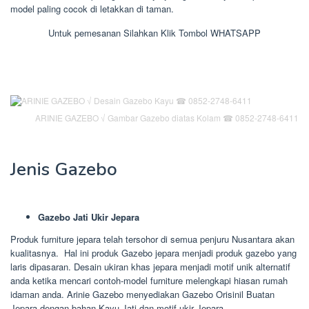
model paling cocok di letakkan di taman.
Untuk pemesanan Silahkan Klik Tombol WHATSAPP
ARINIE GAZEBO √ Gambar Gazebo diatas Kolam ☎ 0852-2748-6411
Jenis Gazebo
Gazebo Jati Ukir Jepara
Produk furniture jepara telah tersohor di semua penjuru Nusantara akan
kualitasnya. Hal ini produk Gazebo jepara menjadi produk gazebo yang
laris dipasaran. Desain ukiran khas jepara menjadi motif unik alternatif
anda ketika mencari contoh-model furniture melengkapi hiasan rumah
idaman anda. Arinie Gazebo menyediakan Gazebo Orisinil Buatan
Jepara dengan bahan Kayu Jati dan motif ukir Jepara.