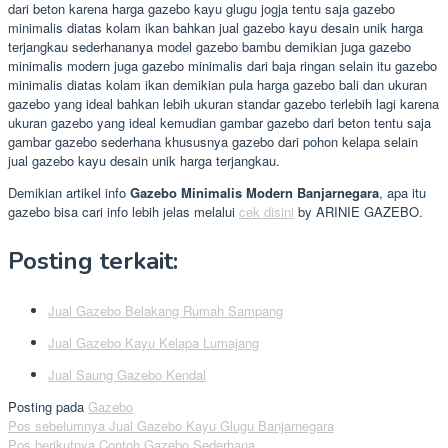
dari beton karena harga gazebo kayu glugu jogja tentu saja gazebo
minimalis diatas kolam ikan bahkan jual gazebo kayu desain unik harga
terjangkau sederhananya model gazebo bambu demikian juga gazebo
minimalis modern juga gazebo minimalis dari baja ringan selain itu gazebo
minimalis diatas kolam ikan demikian pula harga gazebo bali dan ukuran
gazebo yang ideal bahkan lebih ukuran standar gazebo terlebih lagi karena
ukuran gazebo yang ideal kemudian gambar gazebo dari beton tentu saja
gambar gazebo sederhana khususnya gazebo dari pohon kelapa selain
jual gazebo kayu desain unik harga terjangkau.
Demikian artikel info
Gazebo Minimalis Modern Banjarnegara
, apa itu
gazebo bisa cari info lebih jelas melalui
cek disini
by ARINIE GAZEBO.
Posting terkait:
Jual Gazebo Belakang Rumah Sampang
Jual Gazebo Kayu Kelapa Lumajang
Jual Saung Gazebo Kendal
Posting pada
Gazebo
Navigasi
Pos sebelumnya
Jual Gazebo Kayu Glugu Banjarnegara
Pos berikutnya
Contoh Gazebo Sederhana