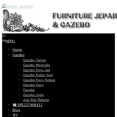
Loncat
ke
konten
MENU
Home
Gazebo
Gazebo Taman
Gazebo Minimalis
Gazebo Kayu Jati
Gazebo Kolam Ikan
Gazebo Kayu Kelapa
Gazebo Kayu
Gazebo
Gazebo Joglo
Jual Alat Rebana
☎ 085227486411
Blog
0