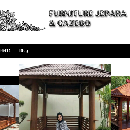
86411
Blog