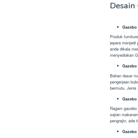
Desain
Gazebo 
Produk furnitur
jepara menjadi 
anda dikala men
menyediakan Ga
Gazebo 
Bahan dasar mac
pengerjaan bub
bermutu. Jenis 
Gazebo
Ragam gazebo b
sajian makanan
pengrajin, ada 
Gazebo 