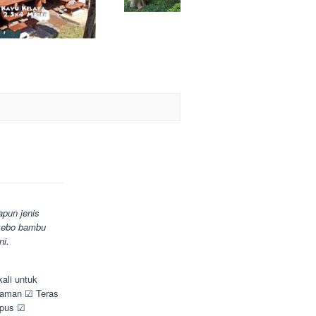
pun jenis
azebo bambu
ni.
ali untuk
 Taman ☑ Teras
mpus ☑