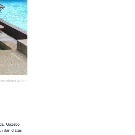
bo diatas Kolam
nda. Gazebo
n dan diatas