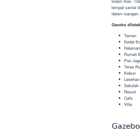
kolam ikan. Ti
tempat santai 
dalam ruangan.
Gazebo dileta
Taman
Kedai Ko
Halama
Rumah 
Pos Jag
Teras R
Kebun
Lesehan
Sekolah
Resort
Cafe
Villa
Gazebo