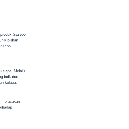
ni produk Gazebo
nik pilihan
 Gazebo
kelapa. Melalui
ng baik dan
tuh kelapa.
n merasakan
erhadap