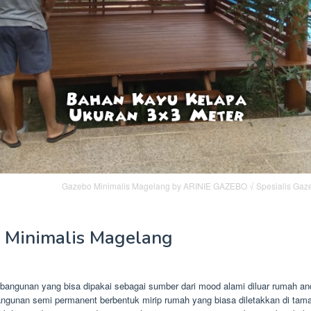
Gazebo Minimalis Magelang by ARINIE GAZEBO √ Spesialis Gaze
 Minimalis Magelang
bangunan yang bisa dipakai sebagai sumber dari mood alami diluar rumah a
angunan semi permanent berbentuk mirip rumah yang biasa diletakkan di tama