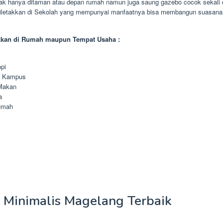
dak hanya ditaman atau depan rumah namun juga saung gazebo cocok sekali d
diletakkan di Sekolah yang mempunyai manfaatnya bisa membangun suasana 
kkan di Rumah maupun Tempat Usaha :
pi
n Kampus
Makan
a
umah
 Minimalis Magelang Terbaik