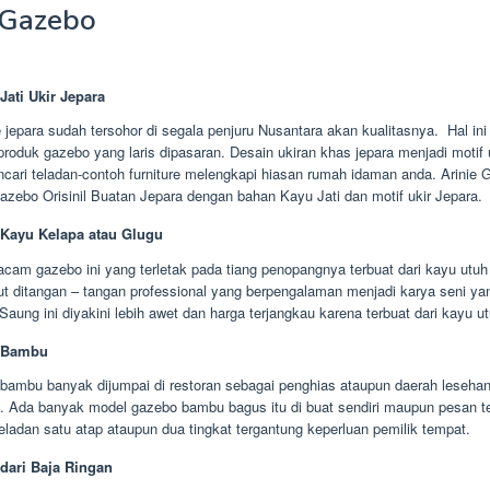
 Gazebo
Jati Ukir Jepara
e jepara sudah tersohor di segala penjuru Nusantara akan kualitasnya. Hal i
produk gazebo yang laris dipasaran. Desain ukiran khas jepara menjadi motif u
cari teladan-contoh furniture melengkapi hiasan rumah idaman anda. Arinie
zebo Orisinil Buatan Jepara dengan bahan Kayu Jati dan motif ukir Jepara.
Kayu Kelapa atau Glugu
am gazebo ini yang terletak pada tiang penopangnya terbuat dari kayu utuh 
ut ditangan – tangan professional yang berpengalaman menjadi karya seni ya
Saung ini diyakini lebih awet dan harga terjangkau karena terbuat dari kayu u
 Bambu
ambu banyak dijumpai di restoran sebagai penghias ataupun daerah leseha
. Ada banyak model gazebo bambu bagus itu di buat sendiri maupun pesan t
teladan satu atap ataupun dua tingkat tergantung keperluan pemilik tempat.
dari Baja Ringan