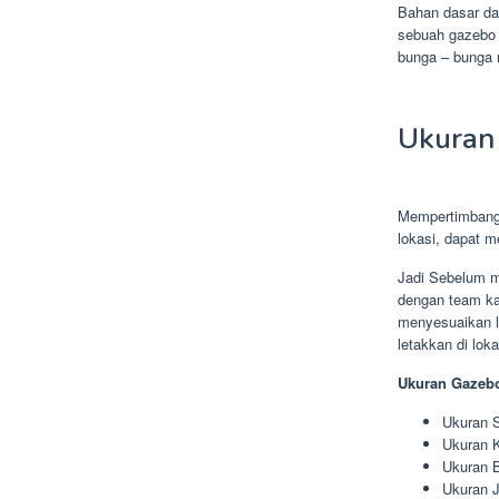
Bahan dasar dar
sebuah gazebo 
bunga – bunga 
Ukuran
Mempertimbang
lokasi, dapat 
Jadi Sebelum m
dengan team ka
menyesuaikan l
letakkan di lok
Ukuran Gazebo
Ukuran S
Ukuran K
Ukuran B
Ukuran J