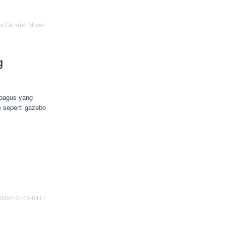
is Gazebo Murah
g
bagus yang
 seperti gazebo
0852-2748-6411