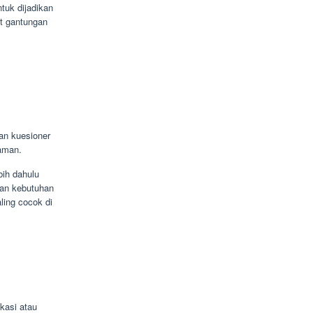
tuk dijadikan
t gantungan
n kuesioner
aman.
bih dahulu
kan kebutuhan
ling cocok di
kasi atau