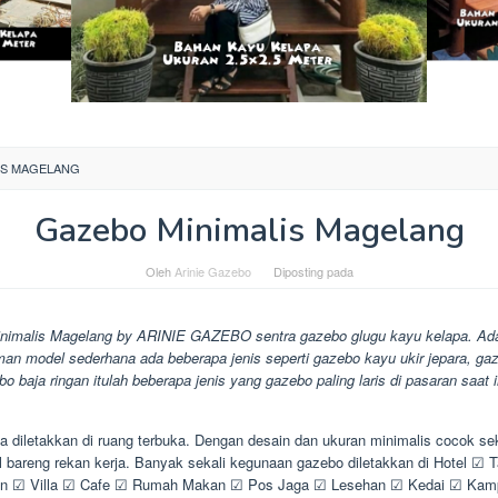
IS MAGELANG
Gazebo Minimalis Magelang
Oleh
Arinie Gazebo
Diposting pada
nimalis Magelang by ARINIE GAZEBO sentra gazebo glugu kayu kelapa. Ada
an model sederhana ada beberapa jenis seperti gazebo kayu ukir jepara, g
o baja ringan itulah beberapa jenis yang gazebo paling laris di pasaran saat i
 diletakkan di ruang terbuka. Dengan desain dan ukuran minimalis cocok sek
 bareng rekan kerja. Banyak sekali kegunaan gazebo diletakkan di Hotel ☑
n ☑ Villa ☑ Cafe ☑ Rumah Makan ☑ Pos Jaga ☑ Lesehan ☑ Kedai ☑ Ka