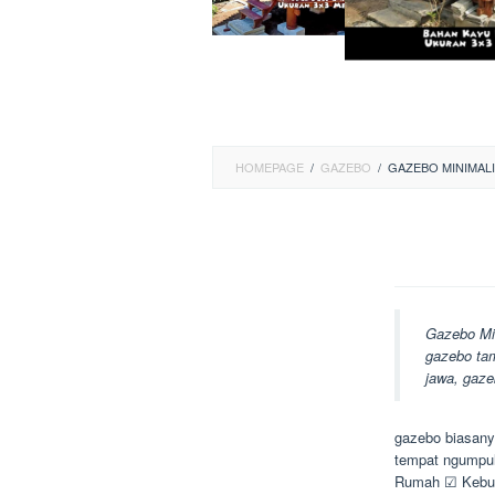
HOMEPAGE
/
GAZEBO
/
GAZEBO MINIMAL
Gazebo Mi
gazebo tam
jawa, gazeb
gazebo biasanya
tempat ngumpul
Rumah ☑ Kebu