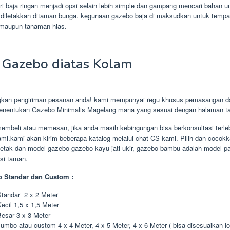
i baja ringan menjadi opsi selain lebih simple dan gampang mencari bahan un
diletakkan ditaman bunga. kegunaan gazebo baja di maksudkan untuk tempa
maupun tanaman hias.
 Gazebo diatas Kolam
kan pengiriman pesanan anda! kami mempunyai regu khusus pemasangan da
menentukan Gazebo Minimalis Magelang mana yang sesuai dengan halaman t
embeli atau memesan, jika anda masih kebingungan bisa berkonsultasi terle
mi.kami akan kirim beberapa katalog melalui chat CS kami. Pilih dan cocok
etak dan model gazebo gazebo kayu jati ukir, gazebo bambu adalah model pa
asi taman.
 Standar dan Custom :
tandar 2 x 2 Meter
ecil 1,5 x 1,5 Meter
esar 3 x 3 Meter
umbo atau custom 4 x 4 Meter, 4 x 5 Meter, 4 x 6 Meter ( bisa disesuaikan lo