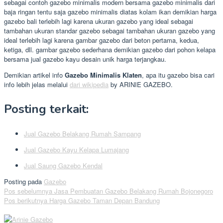
sebagai contoh gazebo minimalis modern bersama gazebo minimalis dari
baja ringan tentu saja gazebo minimalis diatas kolam ikan demikian harga
gazebo bali terlebih lagi karena ukuran gazebo yang ideal sebagai
tambahan ukuran standar gazebo sebagai tambahan ukuran gazebo yang
ideal terlebih lagi karena gambar gazebo dari beton pertama, kedua,
ketiga, dll. gambar gazebo sederhana demikian gazebo dari pohon kelapa
bersama jual gazebo kayu desain unik harga terjangkau.
Demikian artikel info
Gazebo Minimalis Klaten
, apa itu gazebo bisa cari
info lebih jelas melalui
dari wikipedia
by ARINIE GAZEBO.
Posting terkait:
Jual Gazebo Belakang Rumah Sampang
Jual Gazebo Kayu Kelapa Lumajang
Jual Saung Gazebo Kendal
Posting pada
Gazebo
Navigasi
Pos sebelumnya
Jasa Pembuatan Gazebo Belakang Rumah Bojonegoro
Pos berikutnya
Harga Gazebo Taman Depan Bandung
pos