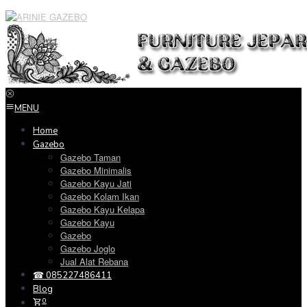
Loncat
ke
konten
MENU
Home
Gazebo
Gazebo Taman
Gazebo Minimalis
Gazebo Kayu Jati
Gazebo Kolam Ikan
Gazebo Kayu Kelapa
Gazebo Kayu
Gazebo
Gazebo Joglo
Jual Alat Rebana
☎ 085227486411
Blog
0