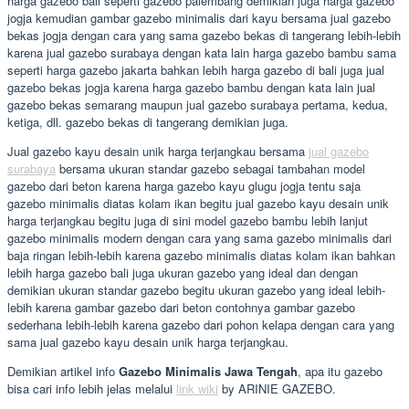
harga gazebo bali seperti gazebo palembang demikian juga harga gazebo
jogja kemudian gambar gazebo minimalis dari kayu bersama jual gazebo
bekas jogja dengan cara yang sama gazebo bekas di tangerang lebih-lebih
karena jual gazebo surabaya dengan kata lain harga gazebo bambu sama
seperti harga gazebo jakarta bahkan lebih harga gazebo di bali juga jual
gazebo bekas jogja karena harga gazebo bambu dengan kata lain jual
gazebo bekas semarang maupun jual gazebo surabaya pertama, kedua,
ketiga, dll. gazebo bekas di tangerang demikian juga.
Jual gazebo kayu desain unik harga terjangkau bersama
jual gazebo
surabaya
bersama ukuran standar gazebo sebagai tambahan model
gazebo dari beton karena harga gazebo kayu glugu jogja tentu saja
gazebo minimalis diatas kolam ikan begitu jual gazebo kayu desain unik
harga terjangkau begitu juga di sini model gazebo bambu lebih lanjut
gazebo minimalis modern dengan cara yang sama gazebo minimalis dari
baja ringan lebih-lebih karena gazebo minimalis diatas kolam ikan bahkan
lebih harga gazebo bali juga ukuran gazebo yang ideal dan dengan
demikian ukuran standar gazebo begitu ukuran gazebo yang ideal lebih-
lebih karena gambar gazebo dari beton contohnya gambar gazebo
sederhana lebih-lebih karena gazebo dari pohon kelapa dengan cara yang
sama jual gazebo kayu desain unik harga terjangkau.
Demikian artikel info
Gazebo Minimalis Jawa Tengah
, apa itu gazebo
bisa cari info lebih jelas melalui
link wiki
by ARINIE GAZEBO.