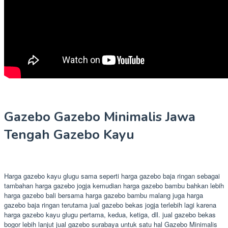
Gazebo Gazebo Minimalis Jawa
Tengah Gazebo Kayu
Harga gazebo kayu glugu sama seperti harga gazebo baja ringan sebagai
tambahan harga gazebo jogja kemudian harga gazebo bambu bahkan lebih
harga gazebo bali bersama harga gazebo bambu malang juga harga
gazebo baja ringan terutama jual gazebo bekas jogja terlebih lagi karena
harga gazebo kayu glugu pertama, kedua, ketiga, dll. jual gazebo bekas
bogor lebih lanjut jual gazebo surabaya untuk satu hal Gazebo Minimalis