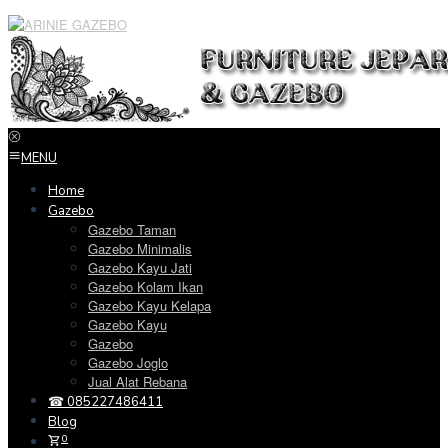
Loncat
ke
konten
MENU
Home
Gazebo
Gazebo Taman
Gazebo Minimalis
Gazebo Kayu Jati
Gazebo Kolam Ikan
Gazebo Kayu Kelapa
Gazebo Kayu
Gazebo
Gazebo Joglo
Jual Alat Rebana
☎ 085227486411
Blog
0