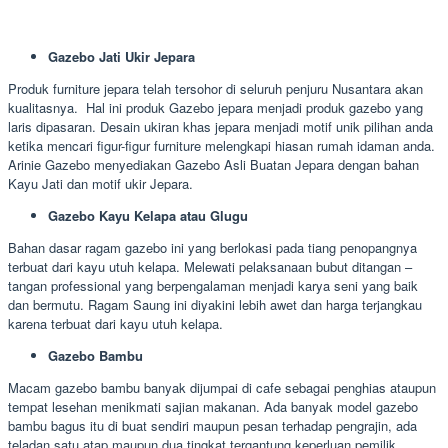
Gazebo Jati Ukir Jepara
Produk furniture jepara telah tersohor di seluruh penjuru Nusantara akan
kualitasnya. Hal ini produk Gazebo jepara menjadi produk gazebo yang
laris dipasaran. Desain ukiran khas jepara menjadi motif unik pilihan anda
ketika mencari figur-figur furniture melengkapi hiasan rumah idaman anda.
Arinie Gazebo menyediakan Gazebo Asli Buatan Jepara dengan bahan
Kayu Jati dan motif ukir Jepara.
Gazebo Kayu Kelapa atau Glugu
Bahan dasar ragam gazebo ini yang berlokasi pada tiang penopangnya
terbuat dari kayu utuh kelapa. Melewati pelaksanaan bubut ditangan –
tangan professional yang berpengalaman menjadi karya seni yang baik
dan bermutu. Ragam Saung ini diyakini lebih awet dan harga terjangkau
karena terbuat dari kayu utuh kelapa.
Gazebo Bambu
Macam gazebo bambu banyak dijumpai di cafe sebagai penghias ataupun
tempat lesehan menikmati sajian makanan. Ada banyak model gazebo
bambu bagus itu di buat sendiri maupun pesan terhadap pengrajin, ada
teladan satu atap maupun dua tingkat tergantung keperluan pemilik