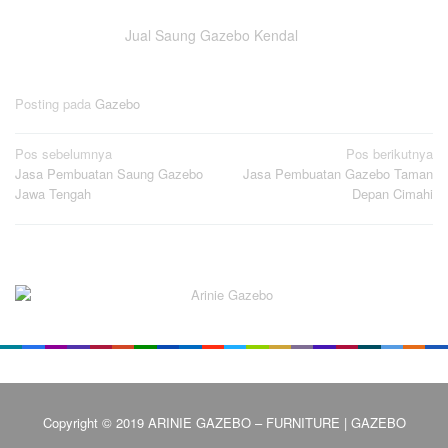
Jual Saung Gazebo Kendal
Posting pada
Gazebo
Navigasi
Pos sebelumnya
Pos berikutnya
Jasa Pembuatan Saung Gazebo
Jasa Pembuatan Gazebo Taman
pos
Jawa Tengah
Depan Cimahi
Copyright © 2019 ARINIE GAZEBO – FURNITURE | GAZEBO