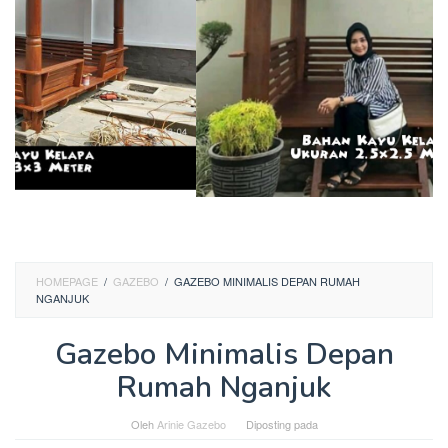
HOMEPAGE
/
GAZEBO
/
GAZEBO MINIMALIS DEPAN RUMAH
NGANJUK
Gazebo Minimalis Depan
Rumah Nganjuk
Oleh
Arinie Gazebo
Diposting pada