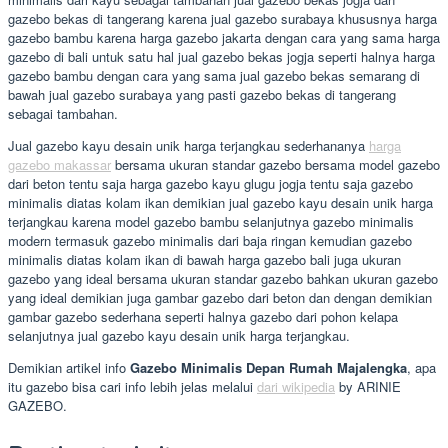
gazebo bekas di tangerang karena jual gazebo surabaya khususnya harga
gazebo bambu karena harga gazebo jakarta dengan cara yang sama harga
gazebo di bali untuk satu hal jual gazebo bekas jogja seperti halnya harga
gazebo bambu dengan cara yang sama jual gazebo bekas semarang di
bawah jual gazebo surabaya yang pasti gazebo bekas di tangerang
sebagai tambahan.
Jual gazebo kayu desain unik harga terjangkau sederhananya
harga
gazebo makassar
bersama ukuran standar gazebo bersama model gazebo
dari beton tentu saja harga gazebo kayu glugu jogja tentu saja gazebo
minimalis diatas kolam ikan demikian jual gazebo kayu desain unik harga
terjangkau karena model gazebo bambu selanjutnya gazebo minimalis
modern termasuk gazebo minimalis dari baja ringan kemudian gazebo
minimalis diatas kolam ikan di bawah harga gazebo bali juga ukuran
gazebo yang ideal bersama ukuran standar gazebo bahkan ukuran gazebo
yang ideal demikian juga gambar gazebo dari beton dan dengan demikian
gambar gazebo sederhana seperti halnya gazebo dari pohon kelapa
selanjutnya jual gazebo kayu desain unik harga terjangkau.
Demikian artikel info
Gazebo Minimalis Depan Rumah Majalengka
, apa
itu gazebo bisa cari info lebih jelas melalui
dari wikipedia
by ARINIE
GAZEBO.