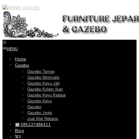
Loncat
ke
konten
MENU
Home
Gazebo
Gazebo Taman
Gazebo Minimalis
Gazebo Kayu Jati
Gazebo Kolam Ikan
Gazebo Kayu Kelapa
Gazebo Kayu
Gazebo
Gazebo Joglo
Jual Alat Rebana
☎ 085227486411
Blog
0