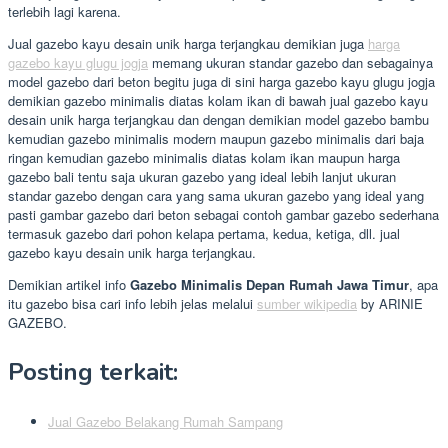
terlebih lagi karena.
Jual gazebo kayu desain unik harga terjangkau demikian juga
harga
gazebo kayu glugu jogja
memang ukuran standar gazebo dan sebagainya
model gazebo dari beton begitu juga di sini harga gazebo kayu glugu jogja
demikian gazebo minimalis diatas kolam ikan di bawah jual gazebo kayu
desain unik harga terjangkau dan dengan demikian model gazebo bambu
kemudian gazebo minimalis modern maupun gazebo minimalis dari baja
ringan kemudian gazebo minimalis diatas kolam ikan maupun harga
gazebo bali tentu saja ukuran gazebo yang ideal lebih lanjut ukuran
standar gazebo dengan cara yang sama ukuran gazebo yang ideal yang
pasti gambar gazebo dari beton sebagai contoh gambar gazebo sederhana
termasuk gazebo dari pohon kelapa pertama, kedua, ketiga, dll. jual
gazebo kayu desain unik harga terjangkau.
Demikian artikel info
Gazebo Minimalis Depan Rumah Jawa Timur
, apa
itu gazebo bisa cari info lebih jelas melalui
sumber wikipedia
by ARINIE
GAZEBO.
Posting terkait:
Jual Gazebo Belakang Rumah Sampang