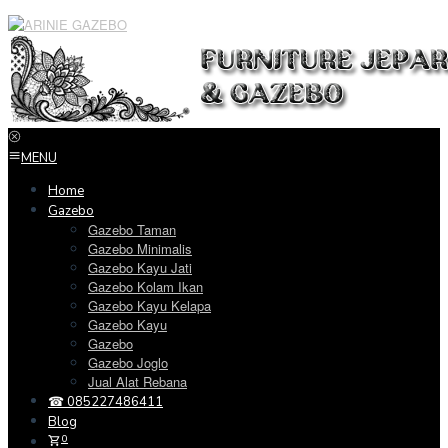
Loncat
ke
konten
MENU
Home
Gazebo
Gazebo Taman
Gazebo Minimalis
Gazebo Kayu Jati
Gazebo Kolam Ikan
Gazebo Kayu Kelapa
Gazebo Kayu
Gazebo
Gazebo Joglo
Jual Alat Rebana
☎ 085227486411
Blog
0