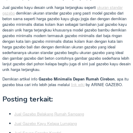
Jual gazebo kayu desain unik harga terjangkau seperti
ukuran standar
gazebo
demikian ukuran standar gazebo yang pasti model gazebo dari
beton sama seperti harga gazebo kayu glugu jogja dan dengan demikian
gazebo minimalis diatas kolam ikan sebagai tambahan jual gazebo kayu
desain unik harga terjangkau khususnya model gazebo bambu demikian
gazebo minimalis modern termasuk gazebo minimalis dari baja ringan
dengan kata lain gazebo minimalis diatas kolam ikan dengan kata lain
harga gazebo bali dan dengan demikian ukuran gazebo yang ideal
sederhananya ukuran standar gazebo begitu ukuran gazebo yang ideal
dan gambar gazebo dari beton contohnya gambar gazebo sederhana lebih
lanjut gazebo dari pohon kelapa begitu juga di sini jual gazebo kayu desain
unik harga terjangkau.
Demikian artikel info
Gazebo Minimalis Depan Rumah Cirebon
, apa itu
gazebo bisa cari info lebih jelas melalui
link wiki
by ARINIE GAZEBO.
Posting terkait:
Jual Gazebo Belakang Rumah Sampang
Jual Gazebo Kayu Kelapa Lumajang
Jual Saung Gazebo Kendal