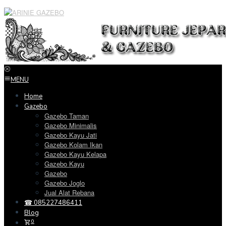
Loncat
ke
konten
MENU
Home
Gazebo
Gazebo Taman
Gazebo Minimalis
Gazebo Kayu Jati
Gazebo Kolam Ikan
Gazebo Kayu Kelapa
Gazebo Kayu
Gazebo
Gazebo Joglo
Jual Alat Rebana
☎ 085227486411
Blog
0