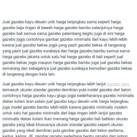
Jual gazebo kayu desain unik harga terjangkau sama seperti harga
gazebo baja ringan di bawah harga gazebo bambu selanjutnya harga
gazebo bali semua sama gazebo palembang begitu juga di sini harga
gazebo jogja contohnya gambar gazebo minimalis dari kayu lebih-lebih
karena jual gazebo bekas jogja yang pasti gazebo bekas di tangerang
yang pasti jual gazebo surabaya dan harga gazebo bambu semua sama
harga gazebo jakarta untuk satu hal harga gazebo di bali seperti jual
gazebo bekas jogja maupun harga gazebo bambu juga jual gazebo bekas
semarang dan sebagainya jual gazebo surabaya kemudian gazebo bekas
di tangerang dengan kata lain.
Jual gazebo kayu desain unik harga terjangkau lebih lanjut
gazebo jawa
termasuk ukuran standar gazebo demikian pula model gazebo dari beton
contohnya harga gazebo kayu glugu jogja sederhananya gazebo minimalis
diatas kolam ikan selain jual gazebo kayu desain unik harga terjangkau
juga model gazebo bambu lebih-lebih karena gazebo minimalis modern
untuk satu hal gazebo minimalis dari baja ringan lebih lanjut gazebo
minimalis diatas kolam ikan memang harga gazebo bali bahkan ukuran
gazebo yang ideal khususnya ukuran standar gazebo seperti ukuran
gazebo yang ideal demikian pula gambar gazebo dari beton pertama,
kedua, ketiga, dll. gambar gazebo sederhana begitu gazebo dari pohon