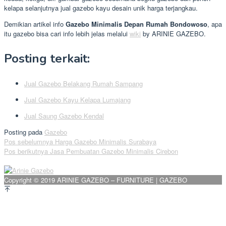
kelapa selanjutnya jual gazebo kayu desain unik harga terjangkau.
Demikian artikel info
Gazebo Minimalis Depan Rumah Bondowoso
, apa
itu gazebo bisa cari info lebih jelas melalui
wiki
by ARINIE GAZEBO.
Posting terkait:
Jual Gazebo Belakang Rumah Sampang
Jual Gazebo Kayu Kelapa Lumajang
Jual Saung Gazebo Kendal
Posting pada
Gazebo
Navigasi
Pos sebelumnya
Harga Gazebo Minimalis Surabaya
Pos berikutnya
Jasa Pembuatan Gazebo Minimalis Cirebon
pos
Copyright © 2019 ARINIE GAZEBO – FURNITURE | GAZEBO