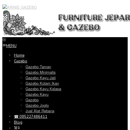
Loncat
ke
konten
MENU
Home
Gazebo
Gazebo Taman
Gazebo Minimalis
Gazebo Kayu Jati
Gazebo Kolam Ikan
Gazebo Kayu Kelapa
Gazebo Kayu
Gazebo
Gazebo Joglo
Jual Alat Rebana
☎ 085227486411
Blog
0