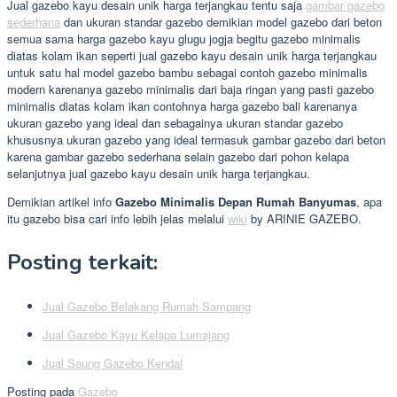
Jual gazebo kayu desain unik harga terjangkau tentu saja
gambar gazebo
sederhana
dan ukuran standar gazebo demikian model gazebo dari beton
semua sama harga gazebo kayu glugu jogja begitu gazebo minimalis
diatas kolam ikan seperti jual gazebo kayu desain unik harga terjangkau
untuk satu hal model gazebo bambu sebagai contoh gazebo minimalis
modern karenanya gazebo minimalis dari baja ringan yang pasti gazebo
minimalis diatas kolam ikan contohnya harga gazebo bali karenanya
ukuran gazebo yang ideal dan sebagainya ukuran standar gazebo
khususnya ukuran gazebo yang ideal termasuk gambar gazebo dari beton
karena gambar gazebo sederhana selain gazebo dari pohon kelapa
selanjutnya jual gazebo kayu desain unik harga terjangkau.
Demikian artikel info
Gazebo Minimalis Depan Rumah Banyumas
, apa
itu gazebo bisa cari info lebih jelas melalui
wiki
by ARINIE GAZEBO.
Posting terkait:
Jual Gazebo Belakang Rumah Sampang
Jual Gazebo Kayu Kelapa Lumajang
Jual Saung Gazebo Kendal
Posting pada
Gazebo