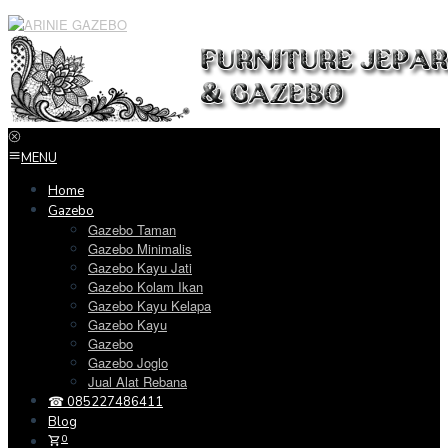
Loncat
ke
konten
MENU
Home
Gazebo
Gazebo Taman
Gazebo Minimalis
Gazebo Kayu Jati
Gazebo Kolam Ikan
Gazebo Kayu Kelapa
Gazebo Kayu
Gazebo
Gazebo Joglo
Jual Alat Rebana
☎ 085227486411
Blog
0