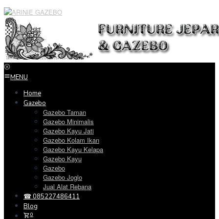
Loncat
ke
konten
MENU
Home
Gazebo
Gazebo Taman
Gazebo Minimalis
Gazebo Kayu Jati
Gazebo Kolam Ikan
Gazebo Kayu Kelapa
Gazebo Kayu
Gazebo
Gazebo Joglo
Jual Alat Rebana
☎ 085227486411
Blog
0