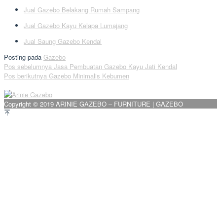
Jual Gazebo Belakang Rumah Sampang
Jual Gazebo Kayu Kelapa Lumajang
Jual Saung Gazebo Kendal
Posting pada
Gazebo
Navigasi
Pos sebelumnya
Jasa Pembuatan Gazebo Kayu Jati Kendal
Pos berikutnya
Gazebo Minimalis Kebumen
pos
Copyright © 2019 ARINIE GAZEBO – FURNITURE | GAZEBO