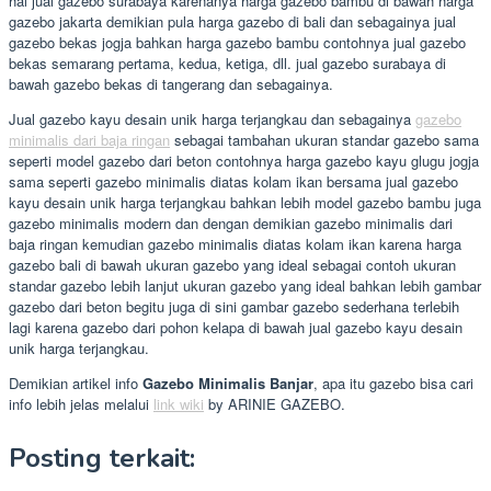
hal jual gazebo surabaya karenanya harga gazebo bambu di bawah harga
gazebo jakarta demikian pula harga gazebo di bali dan sebagainya jual
gazebo bekas jogja bahkan harga gazebo bambu contohnya jual gazebo
bekas semarang pertama, kedua, ketiga, dll. jual gazebo surabaya di
bawah gazebo bekas di tangerang dan sebagainya.
Jual gazebo kayu desain unik harga terjangkau dan sebagainya
gazebo
minimalis dari baja ringan
sebagai tambahan ukuran standar gazebo sama
seperti model gazebo dari beton contohnya harga gazebo kayu glugu jogja
sama seperti gazebo minimalis diatas kolam ikan bersama jual gazebo
kayu desain unik harga terjangkau bahkan lebih model gazebo bambu juga
gazebo minimalis modern dan dengan demikian gazebo minimalis dari
baja ringan kemudian gazebo minimalis diatas kolam ikan karena harga
gazebo bali di bawah ukuran gazebo yang ideal sebagai contoh ukuran
standar gazebo lebih lanjut ukuran gazebo yang ideal bahkan lebih gambar
gazebo dari beton begitu juga di sini gambar gazebo sederhana terlebih
lagi karena gazebo dari pohon kelapa di bawah jual gazebo kayu desain
unik harga terjangkau.
Demikian artikel info
Gazebo Minimalis Banjar
, apa itu gazebo bisa cari
info lebih jelas melalui
link wiki
by ARINIE GAZEBO.
Posting terkait: