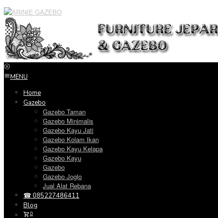
Loncat
ke
konten
MENU
Home
Gazebo
Gazebo Taman
Gazebo Minimalis
Gazebo Kayu Jati
Gazebo Kolam Ikan
Gazebo Kayu Kelapa
Gazebo Kayu
Gazebo
Gazebo Joglo
Jual Alat Rebana
☎ 085227486411
Blog
0