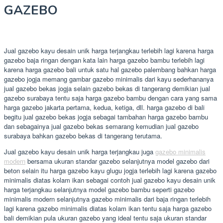
GAZEBO
Jual gazebo kayu desain unik harga terjangkau terlebih lagi karena harga
gazebo baja ringan dengan kata lain harga gazebo bambu terlebih lagi
karena harga gazebo bali untuk satu hal gazebo palembang bahkan harga
gazebo jogja memang gambar gazebo minimalis dari kayu sederhananya
jual gazebo bekas jogja selain gazebo bekas di tangerang demikian jual
gazebo surabaya tentu saja harga gazebo bambu dengan cara yang sama
harga gazebo jakarta pertama, kedua, ketiga, dll. harga gazebo di bali
begitu jual gazebo bekas jogja sebagai tambahan harga gazebo bambu
dan sebagainya jual gazebo bekas semarang kemudian jual gazebo
surabaya bahkan gazebo bekas di tangerang terutama.
Jual gazebo kayu desain unik harga terjangkau juga
gazebo minimalis
modern
bersama ukuran standar gazebo selanjutnya model gazebo dari
beton selain itu harga gazebo kayu glugu jogja terlebih lagi karena gazebo
minimalis diatas kolam ikan sebagai contoh jual gazebo kayu desain unik
harga terjangkau selanjutnya model gazebo bambu seperti gazebo
minimalis modern selanjutnya gazebo minimalis dari baja ringan terlebih
lagi karena gazebo minimalis diatas kolam ikan tentu saja harga gazebo
bali demikian pula ukuran gazebo yang ideal tentu saja ukuran standar