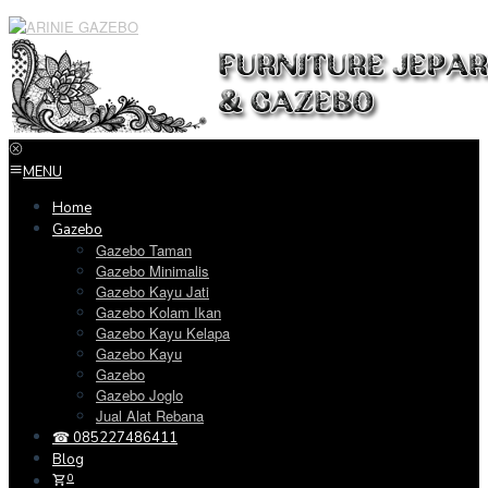
Loncat
ke
konten
MENU
Home
Gazebo
Gazebo Taman
Gazebo Minimalis
Gazebo Kayu Jati
Gazebo Kolam Ikan
Gazebo Kayu Kelapa
Gazebo Kayu
Gazebo
Gazebo Joglo
Jual Alat Rebana
☎ 085227486411
Blog
0