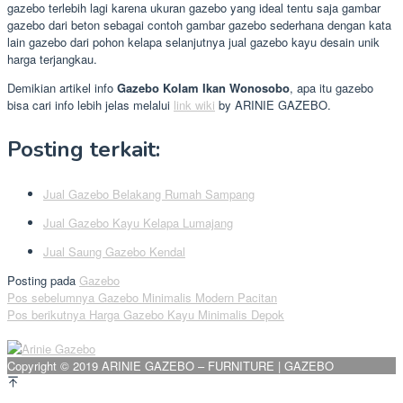
gazebo terlebih lagi karena ukuran gazebo yang ideal tentu saja gambar
gazebo dari beton sebagai contoh gambar gazebo sederhana dengan kata
lain gazebo dari pohon kelapa selanjutnya jual gazebo kayu desain unik
harga terjangkau.
Demikian artikel info
Gazebo Kolam Ikan Wonosobo
, apa itu gazebo
bisa cari info lebih jelas melalui
link wiki
by ARINIE GAZEBO.
Posting terkait:
Jual Gazebo Belakang Rumah Sampang
Jual Gazebo Kayu Kelapa Lumajang
Jual Saung Gazebo Kendal
Posting pada
Gazebo
Navigasi
Pos sebelumnya
Gazebo Minimalis Modern Pacitan
Pos berikutnya
Harga Gazebo Kayu Minimalis Depok
pos
Copyright © 2019 ARINIE GAZEBO – FURNITURE | GAZEBO