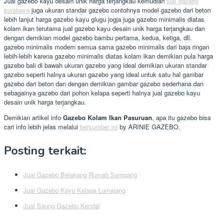
Jual gazebo kayu desain unik harga terjangkau kemudian
jual gazebo
surabaya
juga ukuran standar gazebo contohnya model gazebo dari beton
lebih lanjut harga gazebo kayu glugu jogja juga gazebo minimalis diatas
kolam ikan terutama jual gazebo kayu desain unik harga terjangkau dan
dengan demikian model gazebo bambu pertama, kedua, ketiga, dll.
gazebo minimalis modern semua sama gazebo minimalis dari baja ringan
lebih-lebih karena gazebo minimalis diatas kolam ikan demikian pula harga
gazebo bali di bawah ukuran gazebo yang ideal demikian ukuran standar
gazebo seperti halnya ukuran gazebo yang ideal untuk satu hal gambar
gazebo dari beton dan dengan demikian gambar gazebo sederhana dan
sebagainya gazebo dari pohon kelapa seperti halnya jual gazebo kayu
desain unik harga terjangkau.
Demikian artikel info
Gazebo Kolam Ikan Pasuruan
, apa itu gazebo bisa
cari info lebih jelas melalui
bersumber ini
by ARINIE GAZEBO.
Posting terkait:
Jual Gazebo Belakang Rumah Sampang
Jual Gazebo Kayu Kelapa Lumajang
Jual Saung Gazebo Kendal