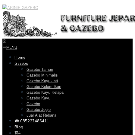
Loncat
ke
konten
MENU
Home
Gazebo
Gazebo Taman
Gazebo Minimalis
Gazebo Kayu Jati
Gazebo Kolam Ikan
Gazebo Kayu Kelapa
Gazebo Kayu
Gazebo
Gazebo Joglo
Jual Alat Rebana
☎ 085227486411
Blog
0