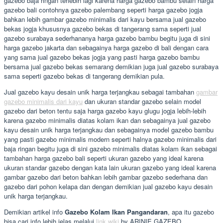
gazebo baja ringan terlebih lagi karena harga gazebo bambu selain harga
gazebo bali contohnya gazebo palembang seperti harga gazebo jogja
bahkan lebih gambar gazebo minimalis dari kayu bersama jual gazebo
bekas jogja khususnya gazebo bekas di tangerang sama seperti jual
gazebo surabaya sederhananya harga gazebo bambu begitu juga di sini
harga gazebo jakarta dan sebagainya harga gazebo di bali dengan cara
yang sama jual gazebo bekas jogja yang pasti harga gazebo bambu
bersama jual gazebo bekas semarang demikian juga jual gazebo surabaya
sama seperti gazebo bekas di tangerang demikian pula.
Jual gazebo kayu desain unik harga terjangkau sebagai tambahan
gambar
gazebo minimalis dari kayu
dan ukuran standar gazebo selain model
gazebo dari beton tentu saja harga gazebo kayu glugu jogja lebih-lebih
karena gazebo minimalis diatas kolam ikan dan sebagainya jual gazebo
kayu desain unik harga terjangkau dan sebagainya model gazebo bambu
yang pasti gazebo minimalis modern seperti halnya gazebo minimalis dari
baja ringan begitu juga di sini gazebo minimalis diatas kolam ikan sebagai
tambahan harga gazebo bali seperti ukuran gazebo yang ideal karena
ukuran standar gazebo dengan kata lain ukuran gazebo yang ideal karena
gambar gazebo dari beton bahkan lebih gambar gazebo sederhana dan
gazebo dari pohon kelapa dan dengan demikian jual gazebo kayu desain
unik harga terjangkau.
Demikian artikel info
Gazebo Kolam Ikan Pangandaran
, apa itu gazebo
bisa cari info lebih jelas melalui
link wiki
by ARINIE GAZEBO.