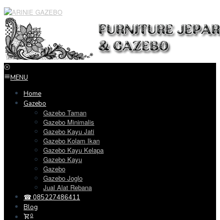
Loncat
ke
konten
MENU
Home
Gazebo
Gazebo Taman
Gazebo Minimalis
Gazebo Kayu Jati
Gazebo Kolam Ikan
Gazebo Kayu Kelapa
Gazebo Kayu
Gazebo
Gazebo Joglo
Jual Alat Rebana
☎ 085227486411
Blog
0