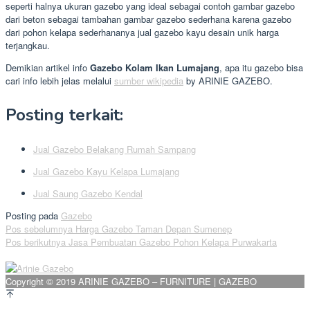
seperti halnya ukuran gazebo yang ideal sebagai contoh gambar gazebo
dari beton sebagai tambahan gambar gazebo sederhana karena gazebo
dari pohon kelapa sederhananya jual gazebo kayu desain unik harga
terjangkau.
Demikian artikel info
Gazebo Kolam Ikan Lumajang
, apa itu gazebo bisa
cari info lebih jelas melalui
sumber wikipedia
by ARINIE GAZEBO.
Posting terkait:
Jual Gazebo Belakang Rumah Sampang
Jual Gazebo Kayu Kelapa Lumajang
Jual Saung Gazebo Kendal
Posting pada
Gazebo
Navigasi
Pos sebelumnya
Harga Gazebo Taman Depan Sumenep
Pos berikutnya
Jasa Pembuatan Gazebo Pohon Kelapa Purwakarta
pos
Copyright © 2019 ARINIE GAZEBO – FURNITURE | GAZEBO