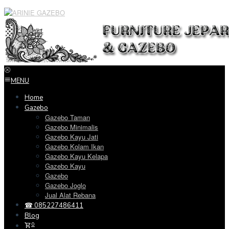
Loncat
ke
konten
MENU
Home
Gazebo
Gazebo Taman
Gazebo Minimalis
Gazebo Kayu Jati
Gazebo Kolam Ikan
Gazebo Kayu Kelapa
Gazebo Kayu
Gazebo
Gazebo Joglo
Jual Alat Rebana
☎ 085227486411
Blog
0