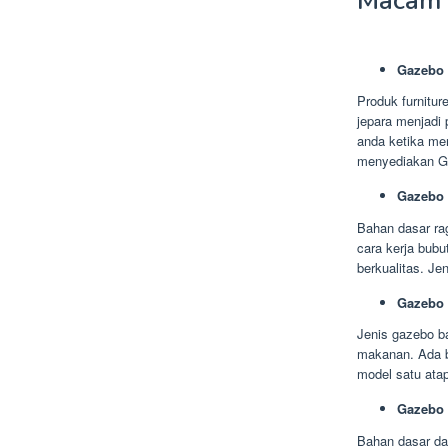
Macam 
Gazebo 
Produk furnitur
jepara menjadi 
anda ketika men
menyediakan Ga
Gazebo 
Bahan dasar rag
cara kerja bubu
berkualitas. Je
Gazebo
Jenis gazebo b
makanan. Ada b
model satu ata
Gazebo 
Bahan dasar dar