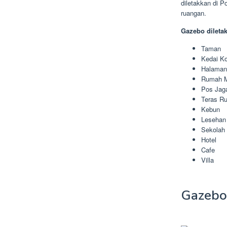
diletakkan di 
ruangan.
Gazebo dileta
Taman
Kedai Ko
Halama
Rumah 
Pos Jag
Teras R
Kebun
Lesehan
Sekolah
Hotel
Cafe
Villa
Gazebo