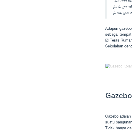
Gazebo Ko
jenis gaze
jawa, gaze
Adapun gazebo 
sebagai tempat
☑ Teras Rumah
Sekolahan deng
Gazebo
Gazebo adalah a
suatu bangunan
Tidak hanya di