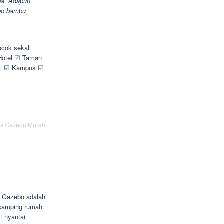
pa. Adapun
ebo bambu
ocok sekali
 Hotel ☑ Taman
ai ☑ Kampus ☑
is Gazebo Murah
a. Gazebo adalah
 samping rumah.
t nyantai