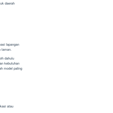
tuk daerah
asi lapangan
n taman.
bih dahulu
kan kebutuhan
ah model paling
kasi atau