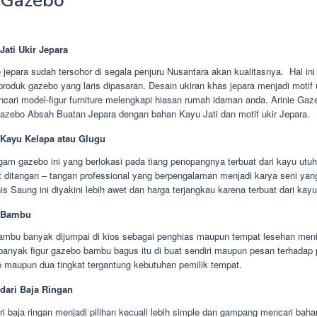
Gazebo
Jati Ukir Jepara
e jepara sudah tersohor di segala penjuru Nusantara akan kualitasnya. Hal i
produk gazebo yang laris dipasaran. Desain ukiran khas jepara menjadi motif u
cari model-figur furniture melengkapi hiasan rumah idaman anda. Arinie Gaz
zebo Absah Buatan Jepara dengan bahan Kayu Jati dan motif ukir Jepara.
Kayu Kelapa atau Glugu
am gazebo ini yang berlokasi pada tiang penopangnya terbuat dari kayu utuh
t ditangan – tangan professional yang berpengalaman menjadi karya seni yan
nis Saung ini diyakini lebih awet dan harga terjangkau karena terbuat dari kay
 Bambu
ambu banyak dijumpai di kios sebagai penghias maupun tempat lesehan meni
anyak figur gazebo bambu bagus itu di buat sendiri maupun pesan terhadap p
p maupun dua tingkat tergantung kebutuhan pemilik tempat.
dari Baja Ringan
i baja ringan menjadi pilihan kecuali lebih simple dan gampang mencari baha