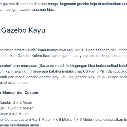
ah gazebo diletakkan ditaman bunga. kegunaan gazebo baja di maksudkan un
a – bunga maupun tanaman hias.
 Gazebo Kayu
giriman orderan anda! kami mempunyai regu khusus pemasangan dan inform
menentukan Gazebo Kolam Ikan Lamongan mana yang sesuai dengan halama
embeli atau memesan, jika anda masih kebingungan bisa berkonsultasi terle
mi.kami akan kirim beberapa katalog melalui chat CS kami. Pilih dan cocok
etak dan model gazebo gazebo kayu jati ukir, gazebo kayu glugu kelapa adal
an di area taman.
 Standar dan Custom :
tandar 2 x 2 Meter
ecil 1,5 x 1,5 Meter
esar 3 x 3 Meter
umbo atau custom 4 x 4 Meter, 4 x 5 Meter, 4 x 6 Meter ( bisa disesuaikan lo
esuai kebutuahan anda! )