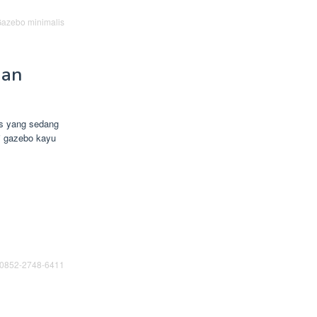
azebo minimalis
gan
s yang sedang
ti gazebo kayu
 0852-2748-6411