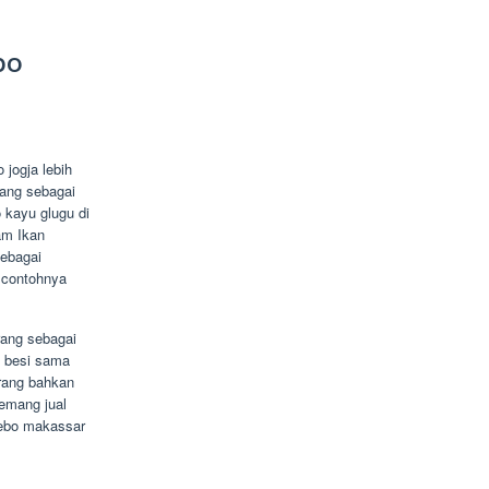
bo
jogja lebih
lang sebagai
 kayu glugu di
am Ikan
sebagai
 contohnya
rang sebagai
o besi sama
arang bahkan
memang jual
zebo makassar