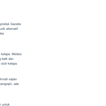
ni produk Gazebo
nik alternatif
ebo
 kelapa. Melalui
g baik dan
u utuh kelapa.
kmati sajian
engrajin, ada
n untuk