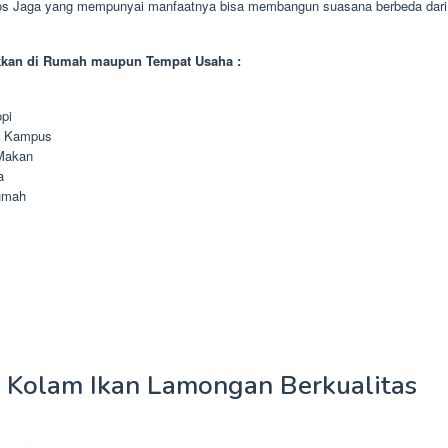
Pos Jaga yang mempunyai manfaatnya bisa membangun suasana berbeda dari
kkan di Rumah maupun Tempat Usaha :
pi
n Kampus
Makan
a
umah
 Kolam Ikan Lamongan Berkualitas