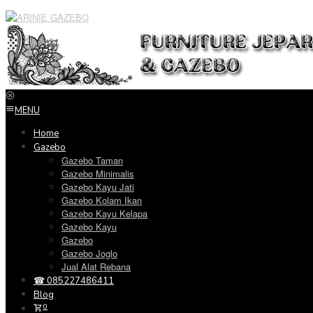
Loncat
ke
konten
MENU
Home
Gazebo
Gazebo Taman
Gazebo Minimalis
Gazebo Kayu Jati
Gazebo Kolam Ikan
Gazebo Kayu Kelapa
Gazebo Kayu
Gazebo
Gazebo Joglo
Jual Alat Rebana
☎ 085227486411
Blog
0