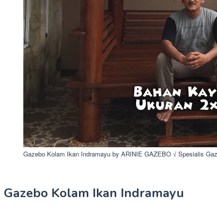
Gazebo Kolam Ikan Indramayu by ARINIE GAZEBO √ Spesialis Gaz
Gazebo Kolam Ikan Indramayu