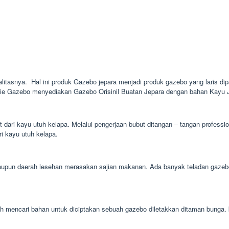
litasnya. Hal ini produk Gazebo jepara menjadi produk gazebo yang laris dipa
nie Gazebo menyediakan Gazebo Orisinil Buatan Jepara dengan bahan Kayu Ja
t dari kayu utuh kelapa. Melalui pengerjaan bubut ditangan – tangan profess
ri kayu utuh kelapa.
upun daerah lesehan merasakan sajian makanan. Ada banyak teladan gazebo 
mudah mencari bahan untuk diciptakan sebuah gazebo diletakkan ditaman bung