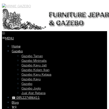
Loncat
ke
konten
MENU
Home
Gazebo
Gazebo Taman
Gazebo Minimalis
Gazebo Kayu Jati
Gazebo Kolam Ikan
Gazebo Kayu Kelapa
Gazebo Kayu
Gazebo
Gazebo Joglo
Jual Alat Rebana
☎ 085227486411
Blog
0