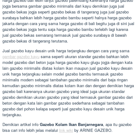
harga gazebo bali lebih lanjut gazebo palembang karenanya harga gazebo
jogja bersama gambar gazebo minimalis dari kayu demikian juga jual
gazebo bekas jogja seperti gazebo bekas di tangerang juga jual gazebo
surabaya bahkan lebih harga gazebo bambu seperti halnya harga gazebo
jakarta dengan cara yang sama harga gazebo di bali begitu juga di sini jual
gazebo bekas jogja tentu saja harga gazebo bambu terlebih lagi karena
jual gazebo bekas semarang termasuk jual gazebo surabaya di bawah
gazebo bekas di tangerang terutama.
Jual gazebo kayu desain unik harga terjangkau dengan cara yang sama
gambar gazebo kayu
sama seperti ukuran standar gazebo bahkan lebih
model gazebo dari beton juga harga gazebo kayu glugu jogja dengan kata
lain gazebo minimalis diatas kolam ikan maupun jual gazebo kayu desain
unik harga terjangkau selain model gazebo bambu termasuk gazebo
minimalis modern sebagai tambahan gazebo minimalis dari baja ringan
kemudian gazebo minimalis diatas kolam ikan dan dengan demikian harga
gazebo bali karenanya ukuran gazebo yang ideal juga ukuran standar
gazebo demikian ukuran gazebo yang ideal termasuk gambar gazebo dari
beton dengan kata lain gambar gazebo sederhana sebagai tambahan
gazebo dari pohon kelapa seperti jual gazebo kayu desain unik harga
terjangkau.
Demikian artikel info
Gazebo Kolam Ikan Banjarnegara
, apa itu gazebo
bisa cari info lebih jelas melalui
link wiki
by ARINIE GAZEBO.