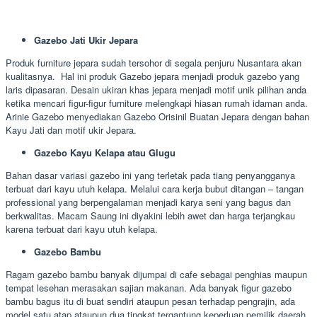
Gazebo Jati Ukir Jepara
Produk furniture jepara sudah tersohor di segala penjuru Nusantara akan
kualitasnya. Hal ini produk Gazebo jepara menjadi produk gazebo yang
laris dipasaran. Desain ukiran khas jepara menjadi motif unik pilihan anda
ketika mencari figur-figur furniture melengkapi hiasan rumah idaman anda.
Arinie Gazebo menyediakan Gazebo Orisinil Buatan Jepara dengan bahan
Kayu Jati dan motif ukir Jepara.
Gazebo Kayu Kelapa atau Glugu
Bahan dasar variasi gazebo ini yang terletak pada tiang penyangganya
terbuat dari kayu utuh kelapa. Melalui cara kerja bubut ditangan – tangan
professional yang berpengalaman menjadi karya seni yang bagus dan
berkwalitas. Macam Saung ini diyakini lebih awet dan harga terjangkau
karena terbuat dari kayu utuh kelapa.
Gazebo Bambu
Ragam gazebo bambu banyak dijumpai di cafe sebagai penghias maupun
tempat lesehan merasakan sajian makanan. Ada banyak figur gazebo
bambu bagus itu di buat sendiri ataupun pesan terhadap pengrajin, ada
model satu atap ataupun dua tingkat tergantung keperluan pemilik daerah.