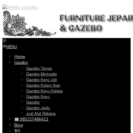
Loncat
ke
konten
MENU
Home
Gazebo
Gazebo Taman
Gazebo Minimalis
Gazebo Kayu Jati
Gazebo Kolam Ikan
Gazebo Kayu Kelapa
Gazebo Kayu
Gazebo
Gazebo Joglo
Jual Alat Rebana
☎ 085227486411
Blog
0