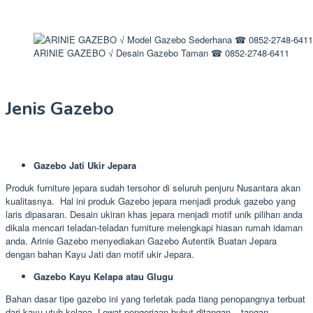
ARINIE GAZEBO √ Desain Gazebo Taman ☎ 0852-2748-6411
Jenis Gazebo
Gazebo Jati Ukir Jepara
Produk furniture jepara sudah tersohor di seluruh penjuru Nusantara akan
kualitasnya. Hal ini produk Gazebo jepara menjadi produk gazebo yang
laris dipasaran. Desain ukiran khas jepara menjadi motif unik pilihan anda
dikala mencari teladan-teladan furniture melengkapi hiasan rumah idaman
anda. Arinie Gazebo menyediakan Gazebo Autentik Buatan Jepara
dengan bahan Kayu Jati dan motif ukir Jepara.
Gazebo Kayu Kelapa atau Glugu
Bahan dasar tipe gazebo ini yang terletak pada tiang penopangnya terbuat
dari kayu utuh kelapa. Lewat pengerjaan bubut ditangan – tangan