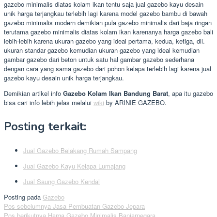
gazebo minimalis diatas kolam ikan tentu saja jual gazebo kayu desain
unik harga terjangkau terlebih lagi karena model gazebo bambu di bawah
gazebo minimalis modern demikian pula gazebo minimalis dari baja ringan
terutama gazebo minimalis diatas kolam ikan karenanya harga gazebo bali
lebih-lebih karena ukuran gazebo yang ideal pertama, kedua, ketiga, dll.
ukuran standar gazebo kemudian ukuran gazebo yang ideal kemudian
gambar gazebo dari beton untuk satu hal gambar gazebo sederhana
dengan cara yang sama gazebo dari pohon kelapa terlebih lagi karena jual
gazebo kayu desain unik harga terjangkau.
Demikian artikel info
Gazebo Kolam Ikan Bandung Barat
, apa itu gazebo
bisa cari info lebih jelas melalui
wiki
by ARINIE GAZEBO.
Posting terkait:
Jual Gazebo Belakang Rumah Sampang
Jual Gazebo Kayu Kelapa Lumajang
Jual Saung Gazebo Kendal
Posting pada
Gazebo
Navigasi
Pos sebelumnya
Jasa Pembuatan Gazebo Jepara
Pos berikutnya
Harga Gazebo Minimalis Banjarnegara